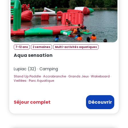
7-12 ans
2 semaines
Multi-activités aquatiques
Aqua sensation
Lupiac (32) · Camping
Stand Up Paddle · Accrobranche · Grands Jeux · Wakeboard ·
Veillées · Parc Aquatique
Séjour complet
Découvrir