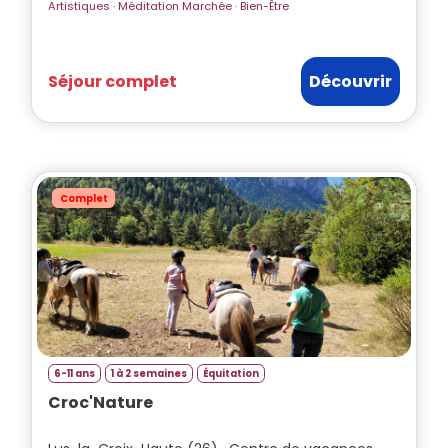
Artistiques · Méditation Marchée · Bien-Être
Séjour complet
Découvrir
Complet
6-11 ans
1 à 2 semaines
Équitation
Croc'Nature