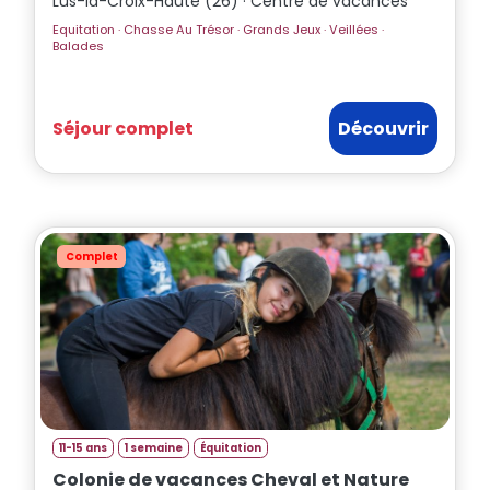
Lus-la-Croix-Haute (26) · Centre de vacances
Equitation · Chasse Au Trésor · Grands Jeux · Veillées ·
Balades
Séjour complet
Découvrir
Complet
11-15 ans
1 semaine
Équitation
Colonie de vacances Cheval et Nature