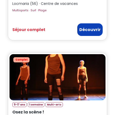
Locmaria (56) · Centre de vacances
Multisports · Surf · Plage
Séjour complet
Découvrir
Complet
11-17 ans
1 semaine
Multi-arts
Osez la scène !