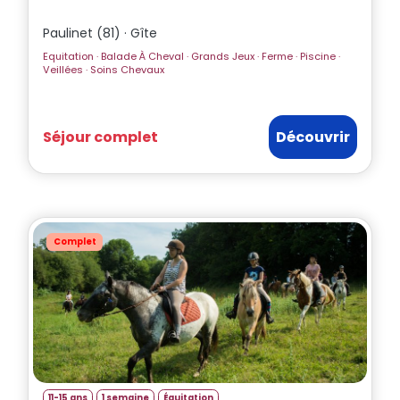
Paulinet (81) · Gîte
Equitation · Balade À Cheval · Grands Jeux · Ferme · Piscine ·
Veillées · Soins Chevaux
Séjour complet
Découvrir
Complet
11-15 ans
1 semaine
Équitation