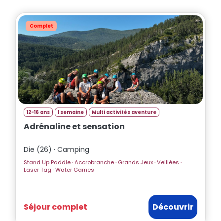
Assistant
Totemia
En ligne
Complet
Bonjour ! 👋 Je suis l'assistant Totemia.
Posez-moi vos questions sur nos
séjours !
12-16 ans
1 semaine
Multi activités aventure
Adrénaline et sensation
Die (26) · Camping
Stand Up Paddle · Accrobranche · Grands Jeux · Veillées ·
Laser Tag · Water Games
Séjour complet
Découvrir