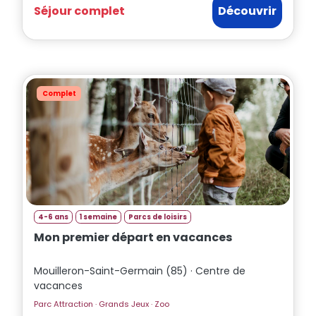
Séjour complet
Découvrir
Complet
4-6 ans
1 semaine
Parcs de loisirs
Mon premier départ en vacances
Mouilleron-Saint-Germain (85) · Centre de
vacances
Parc Attraction · Grands Jeux · Zoo