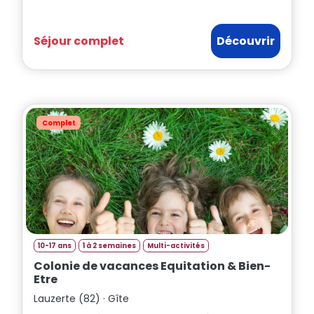
Séjour complet
Découvrir
Complet
10-17 ans
1 à 2 semaines
Multi-activités
Colonie de vacances Equitation & Bien-
Etre
Lauzerte (82) · Gîte