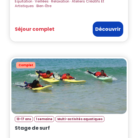
Equitation · Veillées · Relaxation · Ateliers Créatifs Et
Artistiques · Bien-Être
Séjour complet
Découvrir
Complet
13-17 ans
1 semaine
Multi-activités aquatiques
Stage de surf