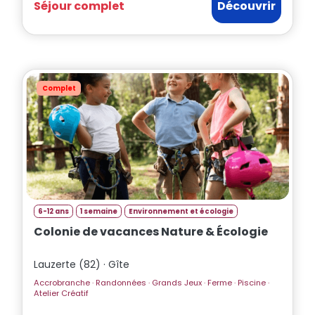
Séjour complet
Découvrir
Complet
6-12 ans
1 semaine
Environnement et écologie
Colonie de vacances Nature & Écologie
Lauzerte (82) · Gîte
Accrobranche · Randonnées · Grands Jeux · Ferme · Piscine ·
Atelier Créatif