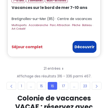
7-10 ans
2 semaines
Multi-activités
Vacances sur le bord de mer 7-10 ans
Bretignolles-sur-Mer (85) · Centre de vacances
Multisports · Accrobranche · Parc Attraction · Pêche · Bateau ·
Art Créatif
Séjour complet
Découvrir
21 entrées
Par page
Affichage des résultats 316 - 336 parmi 467.
Page
Pages intermédiaires
Page
Page
Page
Pages intermédiair
Page
1
...
15
16
17
...
23
Colonie de vacances
VACAF : réservez avec