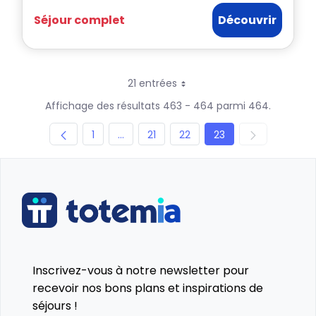
Séjour complet
Découvrir
21 entrées
Par page
Affichage des résultats 463 - 464 parmi 464.
Page
Pages intermédiaires
Page
Page
Page
1
...
21
22
23
Inscrivez-vous à notre newsletter pour
recevoir nos bons plans et inspirations de
séjours !