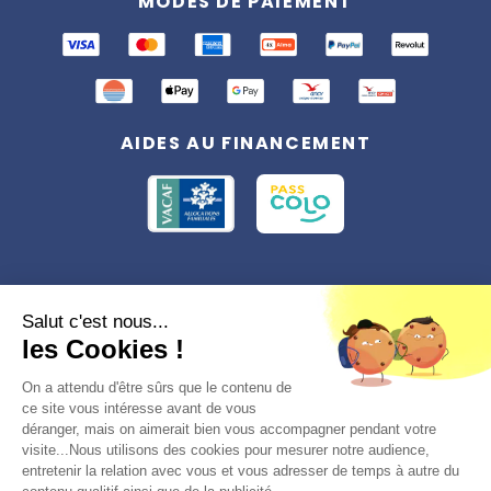
MODES DE PAIEMENT
AIDES AU FINANCEMENT
Conformément à la réglementation applicable en matière de données
Salut c'est nous...
personnelles, vous disposez d'un droit d'accès, de rectification et
les Cookies !
d'effacement, du droit à la limitation du traitement des données vous
concernant. Vous pouvez consulter
notre politique de confidentialité
Préférences des cookies >
On a attendu d'être sûrs que le contenu de
ce site vous intéresse avant de vous
déranger, mais on aimerait bien vous accompagner pendant votre
visite...Nous utilisons des cookies pour mesurer notre audience,
entretenir la relation avec vous et vous adresser de temps à autre du