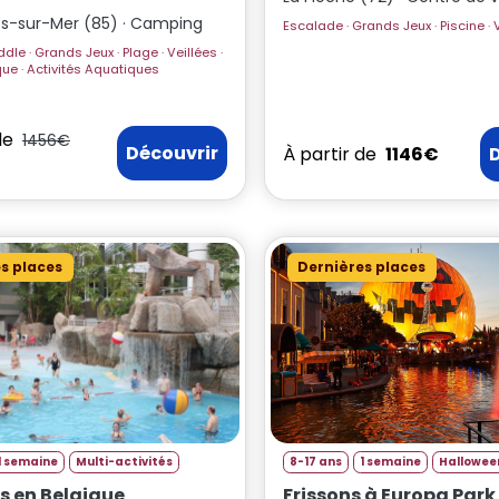
les-sur-Mer (85) · Camping
e · Veillées ·
Parc Aquatique · Activités Aquatiques
de
1456€
Découvrir
À partir de
1146€
s places
Dernières places
1 semaine
Multi-activités
8-17 ans
1 semaine
Hallowee
s en Belgique
Frissons à Europa Park