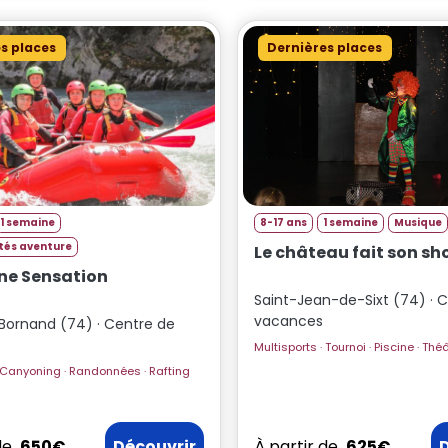
s places
Dernières places
1 semaine
8-17 ans
1 semaine
Musique
ités aventure
Le château fait son sh
e Sensation
Saint-Jean-de-Sixt (74) · 
vacances
Bornand (74) · Centre de
Multisports · Tournoi · 
Multisports · Canyoning · Randonnées · Rafting
de
650€
Découvrir
À partir de
625€