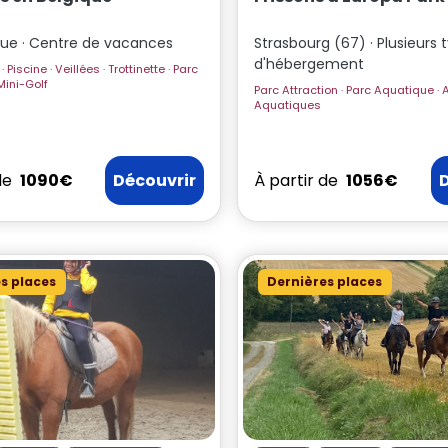
ique · Centre de vacances
Strasbourg (67) · Plusieurs 
d'hébergement
rc
quatique · Mini-Golf
Parc Attraction · Parc Aquatique · Activités
Aquatiques
de
1090€
Découvrir
À partir de
1056€
s places
Dernières places