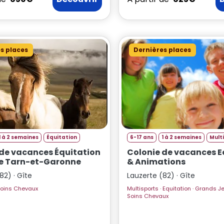
s places
Dernières places
1 à 2 semaines
Équitation
6-17 ans
1 à 2 semaines
Multi
 de vacances Équitation
Colonie de vacances E
ve Tarn-et-Garonne
& Animations
82) · Gîte
Lauzerte (82) · Gîte
uitation · Soins Chevaux
Multisports · Equitation · Grands Jeux · Veillées ·
Soins Chevaux