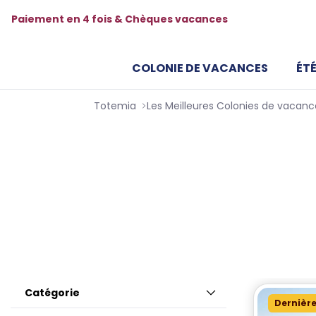
Paiement en 4 fois & Chèques vacances
COLONIE DE VACANCES
ÉTÉ
Totemia
Colonies de vacance
Enfants & Ados
Offrez à votre adolescent une expérienc
séjours proposent des activités de plein a
Catégorie
Dernière