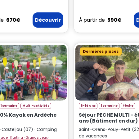
de
670€
Découvrir
À partir de
590€
Dernières places
1 semaine
Multi-activités
6-14 ans
1 semaine
Pêche
00% Kayak en Ardèche
Séjour PECHE MULTI - été 6 - 14
ans (Bâtiment en dur)
t-Casteljau (07) · Camping
Saint-Orens-Pouy-Petit (32
de vacances