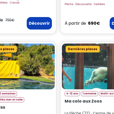
Paintball · Veillées · Canoë
Pêche · Découverte · Veillées
de
755€
Découvrir
À partir de
690€
s places
Dernières places
2 semaines
4-12 ans
1 semaine
Multi-act
ités mer et voile
Ma colo aux Zoos
iss
La Flèche (72) · Centre de