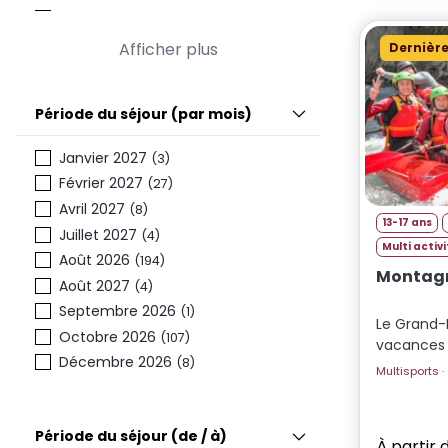
6
(134)
7
(179)
Afficher plus
Dernière
8
(222)
9
(240)
Période du séjour (par mois)
10
(259)
11
(286)
Janvier 2027
(3)
12
(299)
Février 2027
(27)
13
(269)
Avril 2027
(8)
14
(250)
13-17 ans
Juillet 2027
(4)
15
Multi activ
(213)
Août 2026
(194)
16
Montagn
(166)
Août 2027
(4)
17
(109)
Septembre 2026
(1)
Le Grand-
Octobre 2026
(107)
vacances
Décembre 2026
(8)
Période du séjour (de / à)
À partir 