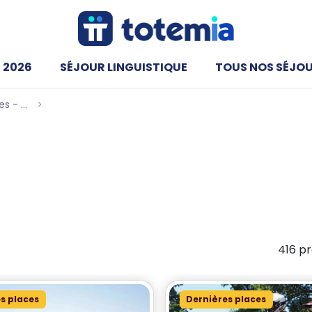
 2026
SÉJOUR LINGUISTIQUE
TOUS NOS SÉJO
Les Meilleures Colonies de vacances - Totemia
Multi-activités - NEW
s Multi-activités
e mémorable en 2026 avec nos camps d'aventure spéciale
ir variées – escalade, canoë, survie en forêt – tout en f
416 pr
s places
Dernières places