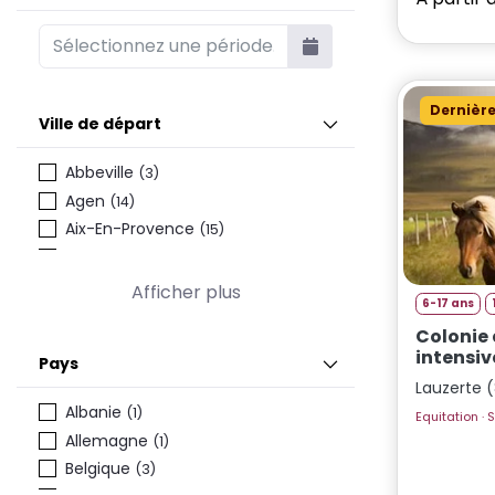
Dernière
Ville de départ
Abbeville
(3)
Agen
(14)
Aix-En-Provence
(15)
Angers
(11)
Angoulême
(4)
Afficher plus
6-17 ans
Annecy
(19)
Colonie
Auray
(9)
intensi
Pays
Avignon
(12)
Lauzerte (
Barcelone
(5)
Albanie
(1)
Eq
Bayonne
(11)
Allemagne
(1)
Belfort
(5)
Belgique
(3)
Bellegarde
(3)