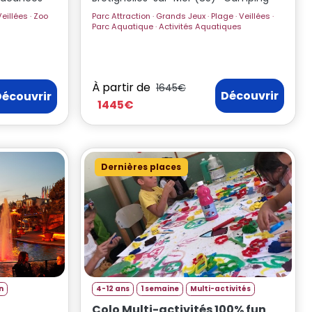
Escalade · Grands Jeux · Piscine · Veillées · Zoo
Parc Attraction · Grands Jeux · Plage · Veillées ·
Parc Aquatique · Activités Aquatiques
À partir de
1645€
Découvrir
Découvrir
1445€
Dernières places
n
4-12 ans
1 semaine
Multi-activités
Colo Multi-activités 100% fun