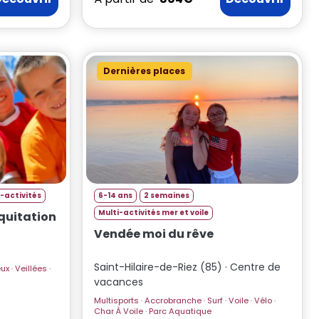
Dernières places
-activités
6-14 ans
2 semaines
Multi-activités mer et voile
quitation
Vendée moi du rêve
Saint-Hilaire-de-Riez (85) · Centre de
vacances
Multisports · Accrobranche · Surf · Voile · Vélo ·
Char À Voile · Parc Aquatique