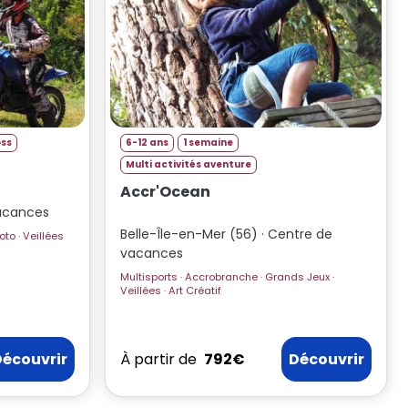
ss
6-12 ans
1 semaine
Multi activités aventure
Accr'Ocean
vacances
Belle-Île-en-Mer (56) · Centre de
Multisports · Vélo · Grands Jeux · Moto · Veillées
vacances
Multisports · Accrobranche · Grands Jeux ·
Veillées · Art Créatif
Découvrir
À partir de
792€
Découvrir