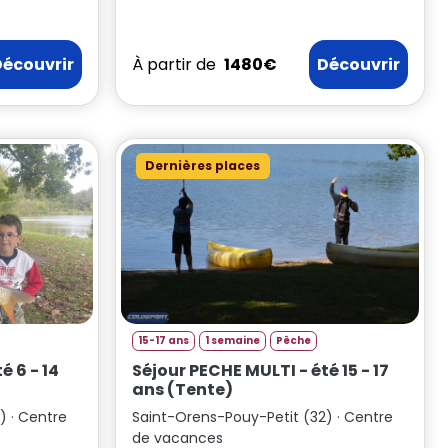
Découvrir
À partir de
1480€
Découvrir
Dernières places
15-17 ans
1 semaine
Pêche
Séjour PECHE MULTI - été 15 - 17
ans (Tente)
) · Centre
Saint-Orens-Pouy-Petit (32) · Centre
de vacances