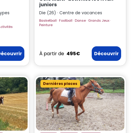
juniors
types
Die (26) · Centre de vacances
Basketball · Football · Danse · Grands Jeux ·
Peinture
Découvrir
À partir de
495€
Découvrir
Dernières places