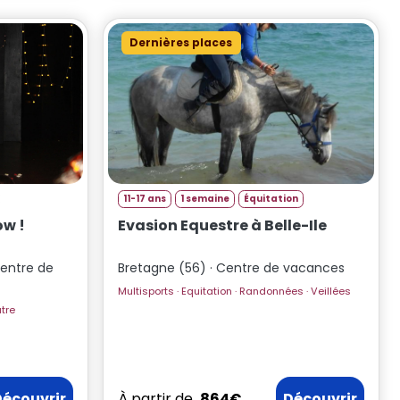
Dernières places
11-17 ans
1 semaine
Équitation
ow !
Evasion Equestre à Belle-Ile
Centre de
Bretagne (56) · Centre de vacances
Multisports · Equitation · Randonnées · Veillées
Piscine · Théâtre
Découvrir
À partir de
864€
Découvrir