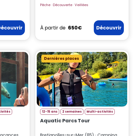
Pêche · Découverte · Veillées
Découvrir
À partir de
650€
Découvrir
Dernières places
ivités
12-15 ans
2 semaines
Multi-activités
Aquatic Parcs Tour
 vacances
Bretignolles-sur-Mer (85) · Camping