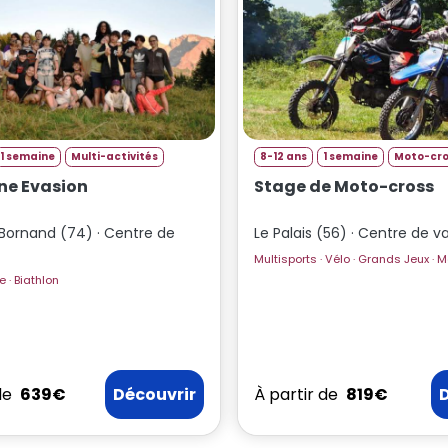
1 semaine
Multi-activités
8-12 ans
1 semaine
Moto-cro
e Evasion
Stage de Moto-cross
Bornand (74) · Centre de
Le Palais (56) · Centre de 
Vtt · Escalade · Biathlon
de
639€
Découvrir
À partir de
819€