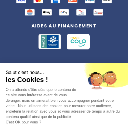
AIDES AU FINANCEMENT
Conformément à la réglementation applicable en matière de données
Salut c'est nous...
personnelles, vous disposez d'un droit d'accès, de rectification et
les Cookies !
d'effacement, du droit à la limitation du traitement des données vous
concernant. Vous pouvez consulter
notre politique de confidentialité
Préférences des cookies >
On a attendu d'être sûrs que le contenu de
ce site vous intéresse avant de vous
déranger, mais on aimerait bien vous accompagner pendant votre
visite...Nous utilisons des cookies pour mesurer notre audience,
entretenir la relation avec vous et vous adresser de temps à autre du
contenu qualitif ainsi que de la publicité.
C'est OK pour vous ?
© 2026, Totemia