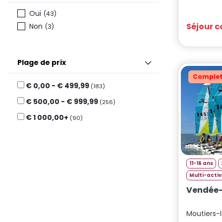
Toulon
(1)
Oui
(43)
Toulouse
(11)
Séjour 
Non
(3)
Tours
(4)
Plage de prix
Comple
€ 0,00 - € 499,99
(183)
€ 500,00 - € 999,99
(256)
€ 1 000,00+
(90)
11-16 ans
Multi-activ
Vendée-m
Moutiers-