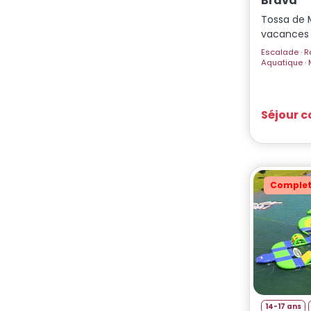
Brava
Tossa de 
vacances
Escalade · Randonnées · Plage · Veillées · Parc
A
Séjour 
Comple
14-17 ans