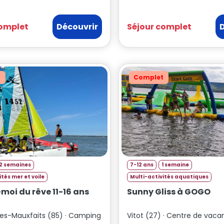
complet
Découvrir
Séjour complet
t
Complet
2 semaines
7-12 ans
1 semaine
ités mer et voile
Multi-activités aquatiques
oi du rêve 11-16 ans
Sunny Gliss à GOGO
les-Mauxfaits (85) · Camping
Vitot (27) · Centre de vac