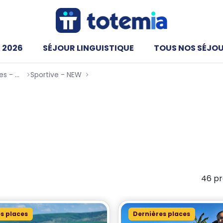
 2026
SÉJOUR LINGUISTIQUE
TOUS NOS SÉJO
Les Meilleures Colonies de vacances - Totemia
Sportive - NEW
Mer & Soleil
s Mer & Soleil
soleil : des séjours en bord de mer alliant baignade, spo
46 pr
s places
Dernières places