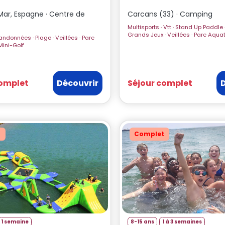
Mar, Espagne · Centre de
Carcans (33) · Camping
Multisports · Vtt · Stand Up Paddle · Catamaran ·
Grands Jeux · Veillées · Pa
quatique · Mini-Golf
complet
Découvrir
Séjour complet
t
Complet
1 semaine
8-15 ans
1 à 3 semaines