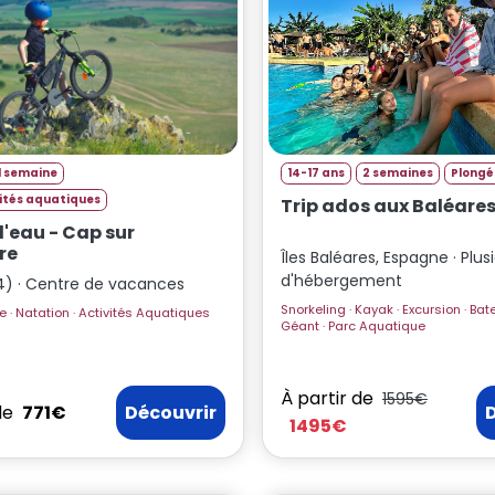
1 semaine
14-17 ans
2 semaines
Plongé
vités aquatiques
Trip ados aux Baléare
 l'eau - Cap sur
re
Îles Baléares, Espagne · Plus
d'hébergement
24) · Centre de vacances
Snorkeling · Kayak · Excursion · Bateau · Paddle
Vtt · Escalade · Natation · Activités Aquatiques
Géant · Parc Aquatique
À partir de
1595€
de
771€
Découvrir
1495€