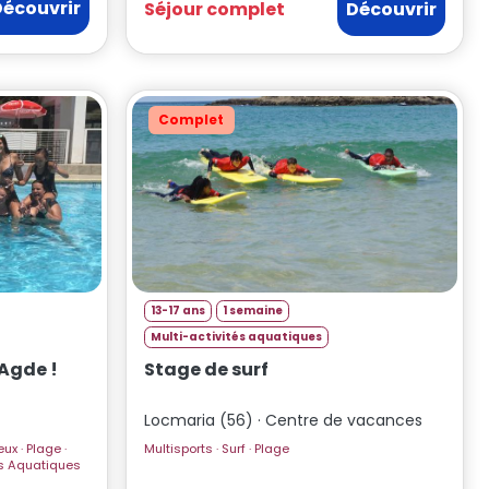
Découvrir
Séjour complet
Découvrir
Complet
13-17 ans
1 semaine
Multi-activités aquatiques
'Agde !
Stage de surf
Locmaria (56) · Centre de vacances
Multisports · Surf · Plage
uatique · Activités Aquatiques