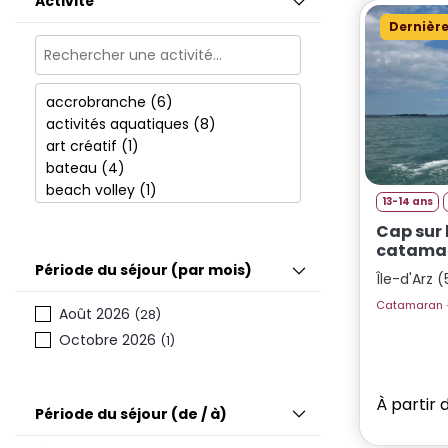
Activité
13
(29)
Dernière
14
(30)
15
(26)
16
(20)
17
(16)
13-14 ans
Cap sur l
catama
Période du séjour (par mois)
Île-d'Arz 
Août 2026
(28)
Octobre 2026
(1)
À partir 
Période du séjour (de / à)