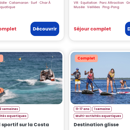
urf · Char À
Vtt · Equitation · Parc Attraction · Grands Jeux ·
arc Aquatique
Musée · Veillées · Ping-Pong
complet
Découvrir
Séjour complet
t
Complet
2 semaines
11-17 ans
1 semaine
vités aquatiques
Multi-activités aquatiques
 sportif sur la Costa
Destination glisse