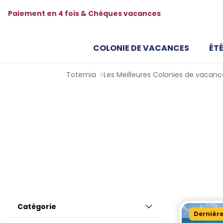
Paiement en 4 fois & Chèques vacances
COLONIE DE VACANCES
ÉTÉ
Totemia
Colonies de vacance
Enfants & Ados
Découvrez nos colonies de vacances mer & 
adaptés aux enfants et adolescents.
Catégorie
Dernière