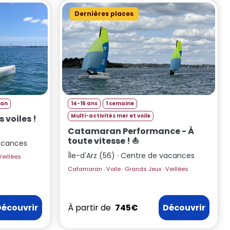
Dernières places
an
14-16 ans
1 semaine
Multi-activités mer et voile
 voiles !
Catamaran Performance - À
toute vitesse ! ⛵
vacances
Île-d'Arz (56) · Centre de vacances
amaran · Voile · Grands Jeux · Veillées
Catamaran · Voile · Grands Jeux · Veillées
Découvrir
À partir de
745€
Découvrir