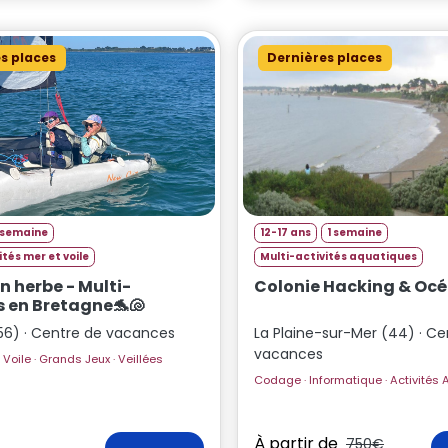
s places
Dernières places
 semaine
12-17 ans
1 semaine
ités mer et voile
Multi-activités aquatiques
n herbe - Multi-
Colonie Hacking & Oc
s en Bretagne🐬🐚
(56) · Centre de vacances
La Plaine-sur-Mer (44) · Ce
vacances
Catamaran · Voile · Grands Jeux · Veillées
Codage · Informatique
À partir de
750€