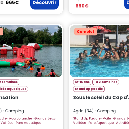
de
665€
Découvrir
650€
t
Complet
2 semaines
12-16 ans
1 à 2 semaines
vités aquatiques
Stand up paddle
nsation
Sous le soleil du Cap d
2) · Camping
Agde (34) · Camping
Grands Jeux ·
Stand Up Paddle · Voile · Grands Jeux · Plage ·
Wakeboard · Veillées · Parc Aquatique
Veillées · Parc Aq