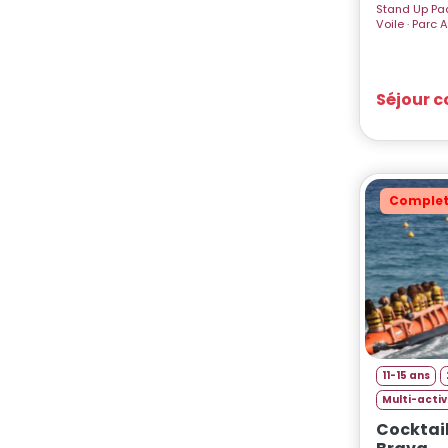
Stand Up Paddle · Catamaran · S
Voile · P
Séjour 
Comple
11-15 ans
Multi-acti
Cocktail