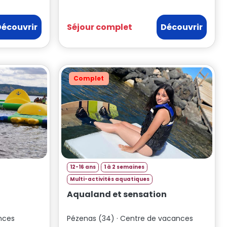
Découvrir
Séjour complet
Découvrir
Complet
12-16 ans
1 à 2 semaines
Multi-activités aquatiques
Aqualand et sensation
ances
Pézenas (34) · Centre de vacances