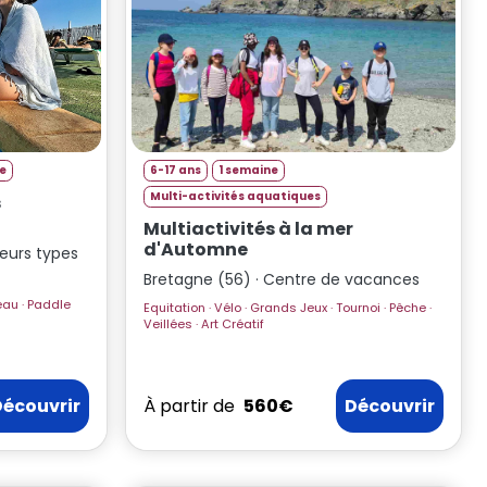
e
6-17 ans
1 semaine
Multi-activités aquatiques
s
Multiactivités à la mer
d'Automne
ieurs types
Bretagne (56) · Centre de vacances
Equitation · Vélo · Grands Jeux · Tournoi · Pêche ·
Veillées · Art Créatif
Découvrir
À partir de
560€
Découvrir