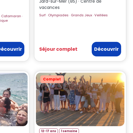
Jard-sur-Mer (85) · Centre de
vacances
Surf · Olympiades · Grands Jeux · Veillées
rc Aquatique
Découvrir
Séjour complet
Découvrir
Complet
12-17 ans
1 semaine