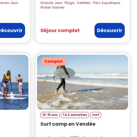
Grands Jeux · Plage · Veillées · Parc Aquatique ·
Water Games
Découvrir
Séjour complet
Découvrir
Complet
12-15 ans
1 à 2 semaines
Surf
Surf camp en Vendée