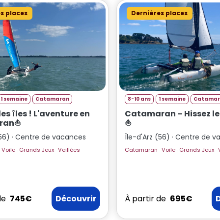
s places
Dernières places
1 semaine
Catamaran
8-10 ans
1 semaine
Catamar
es îles ! L'aventure en
Catamaran – Hissez les
ran⛵
⛵
(56) · Centre de vacances
Île-d'Arz (56) · Centre de 
Catamaran · Voile · Grands Jeux · Veillées
Cat
de
745€
Découvrir
À partir de
695€