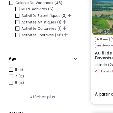
Colonie De Vacances (46)
Multi-Activités (6)
Activités Scientifiques (3)
Activités Artistiques (1)
Activités Culturelles (1)
Activités Sportives (46)
6-12 ans
Multi-acti
Au fil de
l'aventu
Age
Lalinde (
6
(8)
7
(12)
8
(14)
9
(16)
À partir 
10
(18)
Afficher plus
11
(28)
12
(31)