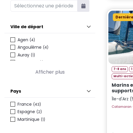
Dernière
Ville de départ
Agen
(4)
Angoulême
(4)
Auray
(1)
Besançon
(1)
7-8 ans
1
Bordeaux
(13)
Afficher plus
Multi-activ
Dax
(4)
Marins e
Dijon
(1)
support
Pays
Le Havre
(1)
Île-d'Arz 
Lille
(10)
France
(43)
Lyon
(15)
Espagne
(2)
Marseille
(12)
Martinique
(1)
Metz
(7)
Montpellier
(9)