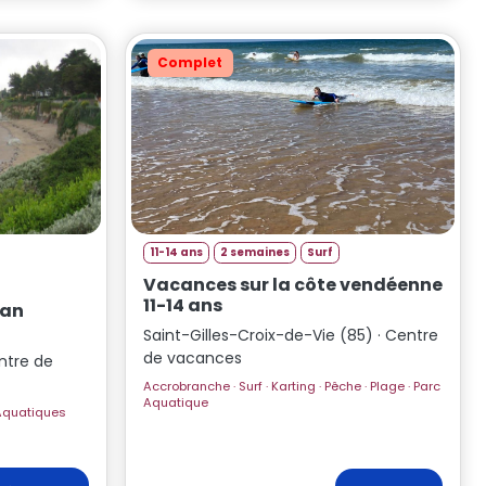
Complet
11-14 ans
2 semaines
Surf
Vacances sur la côte vendéenne
11-14 ans
éan
Saint-Gilles-Croix-de-Vie (85) · Centre
de vacances
ntre de
Accrobranche · Surf · Karting · Pêche · Plage · Parc
Aquatique
 · Activités Aquatiques