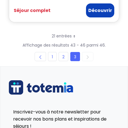
Séjour complet
Découvrir
21 entrées
Par page
Affichage des résultats 43 - 46 parmi 46.
Page
Page
Page
1
2
3
Inscrivez-vous à notre newsletter pour
recevoir nos bons plans et inspirations de
séjours !