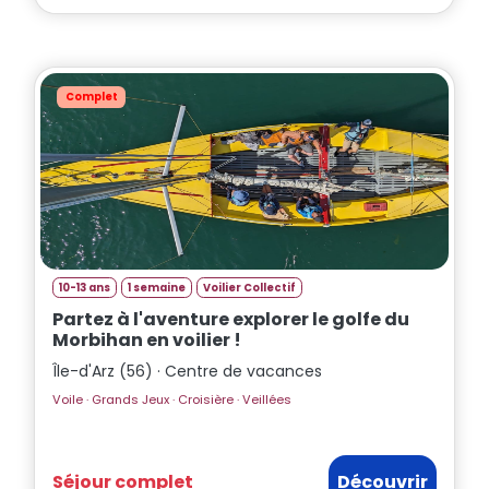
Complet
10-13 ans
1 semaine
Voilier Collectif
Partez à l'aventure explorer le golfe du
Morbihan en voilier !
Île-d'Arz (56) · Centre de vacances
Voile · Grands Jeux · Croisière · Veillées
Séjour complet
Découvrir