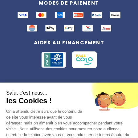
MODES DE PAIEMENT
AIDES AU FINANCEMENT
Conformément à la réglementation applicable en matière de données
Salut c'est nous...
personnelles, vous disposez d'un droit d'accès, de rectification et
les Cookies !
d'effacement, du droit à la limitation du traitement des données vous
concernant. Vous pouvez consulter
notre politique de confidentialité
Préférences des cookies >
On a attendu d'être sûrs que le contenu de
ce site vous intéresse avant de vous
déranger, mais on aimerait bien vous accompagner pendant votre
visite...Nous utilisons des cookies pour mesurer notre audience,
entretenir la relation avec vous et vous adresser de temps à autre du