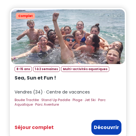
Complet
8-15 ans
1 à 2 semaines
Multi-activités aquatiques
Sea, Sun et Fun !
Vendres (34) · Centre de vacances
Bouée Tractée · Stand Up Paddle · Plage · Jet Ski · Parc
Aquatique · Parc Aventure
Séjour complet
Découvrir