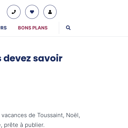
URS
BONS PLANS
s devez savoir
01 76 38 10 92
Du lundi au vendredi : 9h30-13h et 14h-19h
Le samedi : 10h-17h
Tous nos moyens de contact
, vacances de Toussaint, Noël,
 prête à publier.