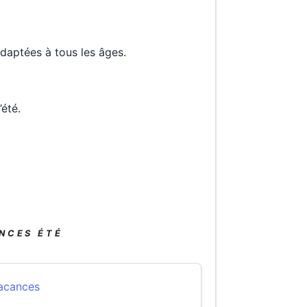
adaptées à tous les âges.
’été.
NCES ÉTÉ
vacances