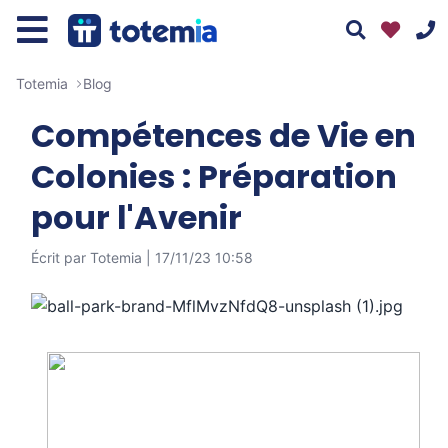
Totemia
Blog
Compétences de Vie en
Colonies : Préparation
pour l'Avenir
01 76 38 10 92
Écrit par Totemia |
17/11/23 10:58
Du lundi au vendredi : 9h30-13h et 14h-19h
Le samedi : 10h-17h
Tous nos moyens de contact
Assistant
Totemia