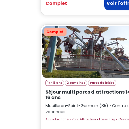
Complet
Voir l'off
Complet
14-16 ans
2 semaines
Parcs de loisirs
Séjour multi parcs d'attractions 1
16 ans
Mouilleron-Saint-Germain (85) • Centre 
vacances
Accrobranche • Parc Attraction • Laser Tag • Can