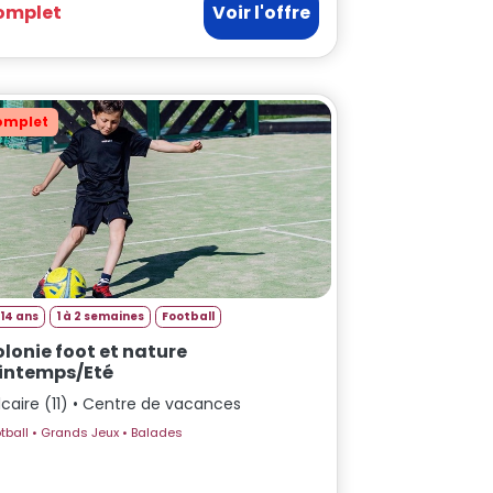
omplet
Voir l'offre
omplet
14 ans
1 à 2 semaines
Football
lonie foot et nature
intemps/Eté
lcaire (11) • Centre de vacances
Football • Grands Jeux • Balades