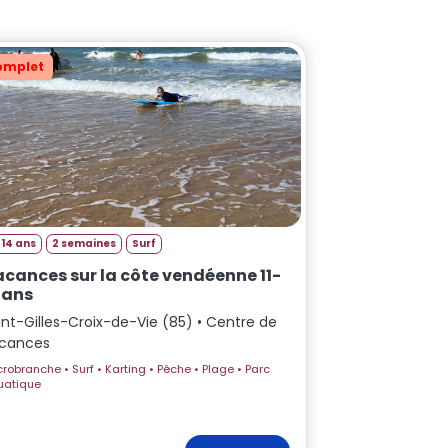
omplet
-14 ans
2 semaines
Surf
cances sur la côte vendéenne 11-
 ans
int-Gilles-Croix-de-Vie (85) • Centre de
cances
e • Surf • Karting • Pêche • Plage • Parc
uatique