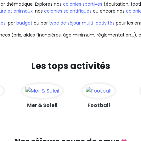
 par thématique. Explorez nos
colonies sportives
(équitation, footb
ture et animaux
, nos
colonies scientifiques
ou encore nos
colonie
ces
, par
budget
ou par
type de séjour multi-activités
pour les en
nces (prix, aides financières, âge minimum, réglementation…), 
Les tops activités
n
Mer & Soleil
Football