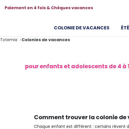
Paiement en 4 fois & Chèques vacances
COLONIE DE VACANCES
ÉTÉ
Totemia
Colonies de vacances
Toutes nos colonies 
pour enfants et adolescents de 4 à 
Découvrez toutes nos colonies de vacances po
à 17 ans. Comparez les séjours par activité, des
trouver la colo parfaite.
Comment trouver la colonie de 
Chaque enfant est différent : certains rêvent de