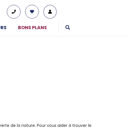
URS
BONS PLANS
01 76 38 10 92
Du lundi au vendredi : 9h30-13h et 14h-19h
Le samedi : 10h-17h
Tous nos moyens de contact
erte de la nature. Pour vous aider à trouver le