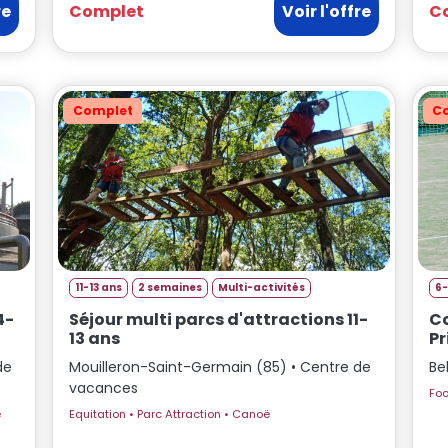
re
Complet
Voir l'offre
C
Complet
C
11-13 ans
2 semaines
Multi-activités
6-
4-
Séjour multi parcs d'attractions 11-
Co
13 ans
Pr
de
Mouilleron-Saint-Germain (85) • Centre de
Be
vacances
oë
Equitation • Parc Attraction • Canoë