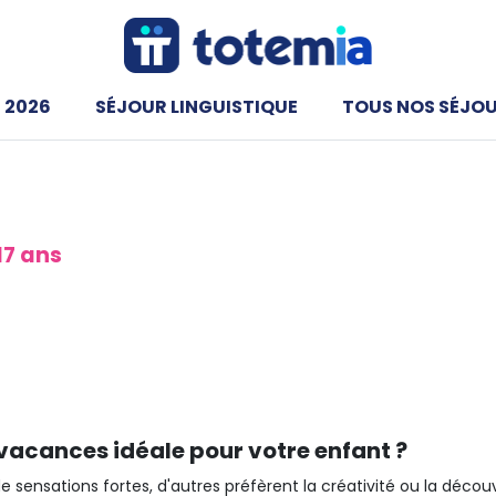
 2026
SÉJOUR LINGUISTIQUE
TOUS NOS SÉJO
de vacances 2026
17 ans
ur enfants et adolescents de 4
tination, période et budget pour
vacances idéale pour votre enfant ?
 sensations fortes, d'autres préfèrent la créativité ou la découv