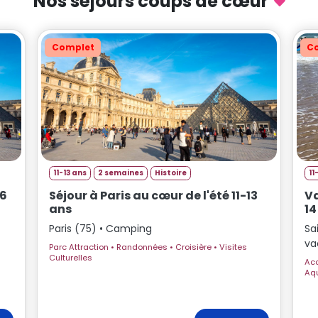
Nos séjours coups de cœur
Complet
C
11-13 ans
2 semaines
Histoire
11
16
Séjour à Paris au cœur de l'été 11-13
Va
ans
14
Paris (75) • Camping
Sa
va
Parc Attraction • Randonnées • Croisière • Visites
Culturelles
Accrobranch
Aq