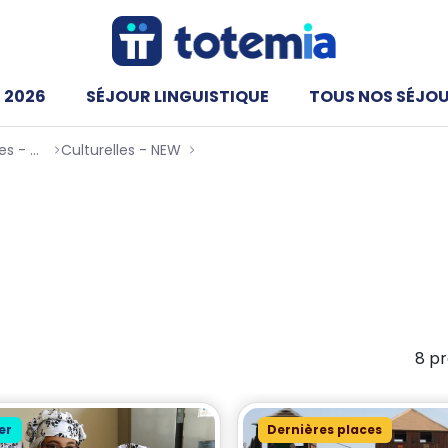
 2026
SÉJOUR LINGUISTIQUE
TOUS NOS SÉJO
Les Meilleures Colonies de vacances - Totemia
Culturelles - NEW
Cuisine NEW
es Cuisine
lleuse, pour ceux qui aiment la cuisine ou qui ont soif d
8 pr
er
Dernières places