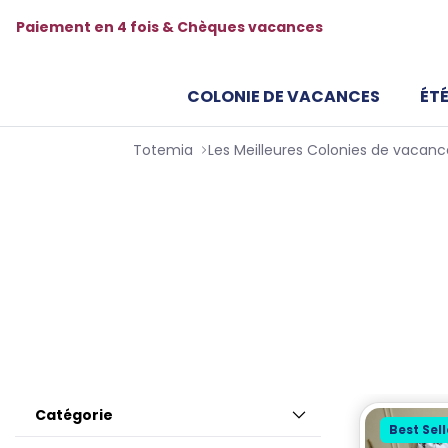
Paiement en 4 fois & Chèques vacances
COLONIE DE VACANCES
ÉTÉ
Totemia
Colonies de vacanc
Enfants & Ados
Offrez à votre enfant une situation mervei
tout compris, zéro stress.
Catégorie
Best Sell