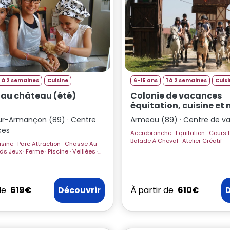
1 à 2 semaines
Cuisine
6-15 ans
1 à 2 semaines
Cuis
 au château (été)
Colonie de vacances
équitation, cuisine et 
activités dans l'Yonne
ur-Armançon (89) · Centre
Armeau (89) · Centre de v
ces
Accrobranche · Equitation · Cours De Cuisine ·
Balade À Cheval · Atelier Créatif
on · Chasse Au
de
619€
Découvrir
À partir de
610€