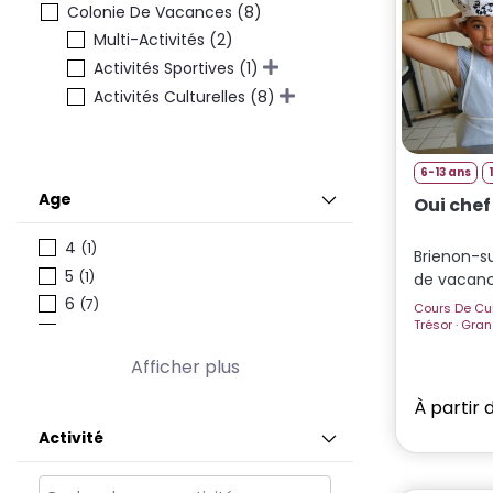
Colonie De Vacances (8)
Multi-Activités (2)
Activités Sportives (1)
Activités Culturelles (8)
6-13 ans
Age
Oui chef
4
(1)
Brienon-s
5
(1)
de vacan
6
(7)
Cours De Cuisine · Parc Attracti
Trésor · Grands Jeux · Ferme · Piscine · Veillées ·
7
(7)
Trampoline
8
(7)
Afficher plus
9
(7)
À partir 
10
(7)
Activité
11
(7)
12
(7)