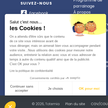
Programme de
SUIVEZ-NOUS
parrainage
À propos
Facebook
Nos partenaires
Instagram
Salut c'est nous...
Devenir partenair
les Cookies !
CSE et collectivité
WhatsApp
On a attendu d'être sûrs que le contenu
TikTok
de ce site vous intéresse avant de
vous déranger, mais on aimerait bien vous accompagner pendant
votre visite...Nous utilisons des cookies pour mesurer notre
audience, entretenir la relation avec vous et vous adresser de
temps à autre du contenu qualitif ainsi que de la publicité.
Conformément à la réglementation applicable en matière 
C'est OK pour vous ?
d
Lire la politique de confidentialité
Consentements certifiés par
Continuer sans
Je choisis
OK pour moi
accepter
Plateforme de Gestion du Consentement : Personnalisez vo
Axeptio consent
© 2026, Totemia
Plan du site
CGV/CGU
Notre plateforme vous permet d'adapter et de gérer vos param