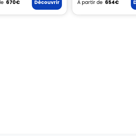
de
670€
Découvrir
À partir de
654€