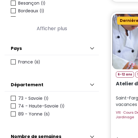
Besançon
(1)
Bordeaux
(1)
Dijon
(3)
Dernière
Lille
(1)
Afficher plus
Lyon
(4)
Marseille
(1)
Pays
Metz
(1)
Nancy
(1)
France
(8)
Nantes
(1)
Paris
(7)
6-12 ans
Rennes
(1)
Atelier 
Département
Toulouse
(1)
Saint-Far
73 - Savoie
(1)
vacances
74 - Haute-Savoie
(1)
Vtt · Cours De Cuisine · Ferme · Veillées ·
89 - Yonne
(6)
Jardinage
Nombre de semaines