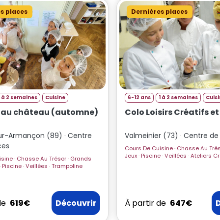
s places
Dernières places
1 à 2 semaines
Cuisine
6-12 ans
1 à 2 semaines
Cuis
f au château (automne)
Colo Loisirs Créatifs e
ur-Armançon (89) · Centre
Valmeinier (73) · Centre d
ces
Cours De Cuisine · Chasse Au Trésor · Grands
Jeux · Piscine · Veillées · Ateliers Créatifs Et
ésor · Grands
Artistiques
Jeux · Ferme · Piscine · Veillées · Trampoline
de
619€
Découvrir
À partir de
647€