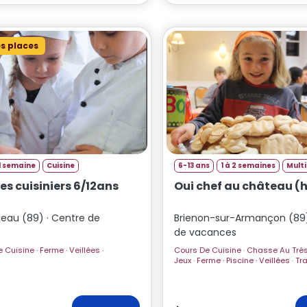
s places
1 semaine
Cuisine
6-13 ans
1 à 2 semaines
Multi
des cuisiniers 6/12ans
Oui chef au château (h
geau (89) · Centre de
Brienon-sur-Armançon (89)
de vacances
Cours De Cuisine · Chasse Au Trésor · Grands
Jeux · Ferme