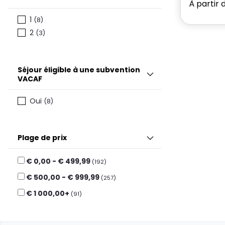
À partir 
1
(8)
2
(3)
Séjour éligible à une subvention
VACAF
Oui
(8)
Plage de prix
€ 0,00 - € 499,99
(192)
€ 500,00 - € 999,99
(257)
€ 1 000,00+
(91)