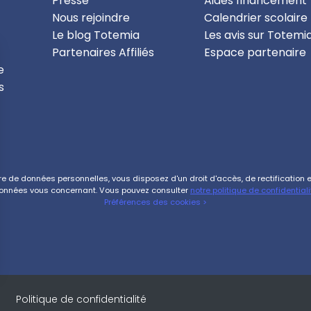
Presse
Aides financement
Nous rejoindre
Calendrier scolaire
Le blog Totemia
Les avis sur Totemi
Partenaires Affiliés
Espace partenaire
e
s
de données personnelles, vous disposez d'un droit d'accès, de rectification et 
onnées vous concernant. Vous pouvez consulter
notre politique de confidentiali
Préférences des cookies >
s Options
Politique de confidentialité
ètres de confidentialité, en garantissant la conformité avec le