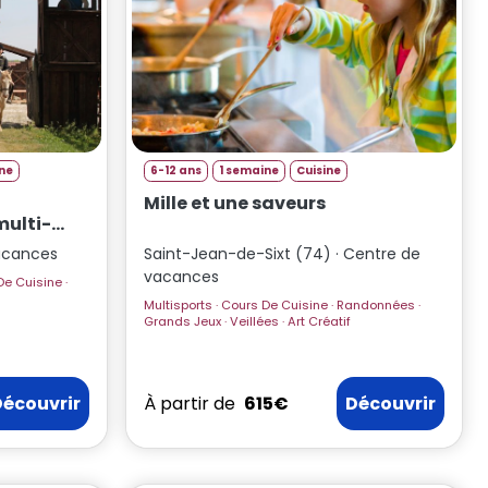
ine
6-12 ans
1 semaine
Cuisine
Mille et une saveurs
multi-
acances
Saint-Jean-de-Sixt (74) · Centre de
vacances
Multisports · Cours De Cuisine · Randonnées ·
Grands Jeux · Veillées · Art Créatif
Découvrir
À partir de
615€
Découvrir