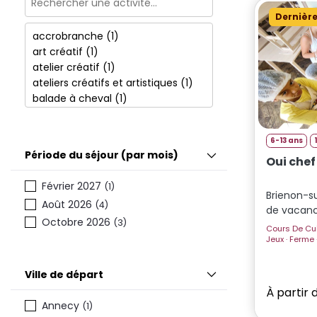
13
(4)
Dernière
14
(1)
15
(1)
6-13 ans
Période du séjour (par mois)
Oui che
Février 2027
(1)
Brienon-s
Août 2026
(4)
de vacan
Octobre 2026
(3)
Cours De Cuisine · Chasse Au Tr
Ville de départ
À partir 
Annecy
(1)