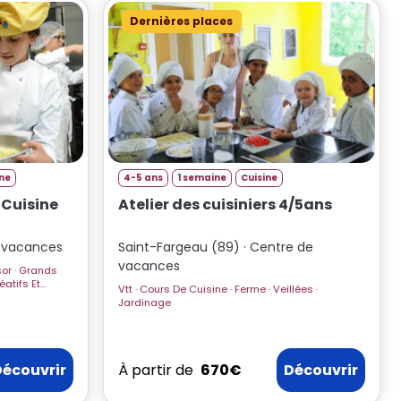
Dernières places
ine
4-5 ans
1 semaine
Cuisine
t Cuisine
Atelier des cuisiniers 4/5ans
e vacances
Saint-Fargeau (89) · Centre de
vacances
Vtt · Cours De Cuisine · Ferme · Veillées ·
Jardinage
Découvrir
À partir de
670€
Découvrir