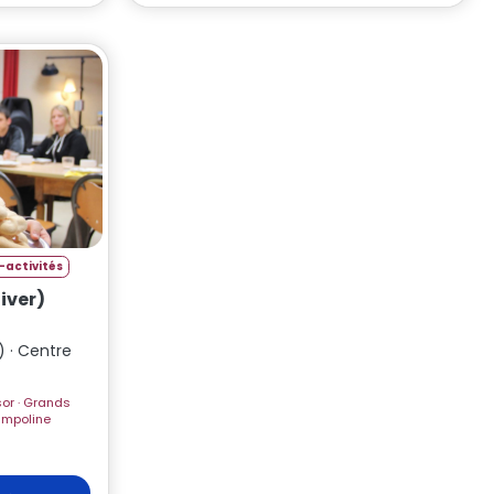
-activités
iver)
 · Centre
 · Piscine · Veillées · Trampoline