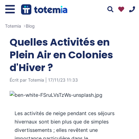
Totemia
Blog
Quelles Activités en
Plein Air en Colonies
d'Hiver ?
01 76 38 10 92
Écrit par Totemia |
17/11/23 11:33
Du lundi au vendredi : 9h30-13h et 14h-19h
Le samedi : 10h-17h
Tous nos moyens de contact
Les activités de neige pendant ces séjours
hivernaux sont bien plus que de simples
divertissements ; elles revêtent une
Assistant
Totemia
importance particulière dans le
En ligne