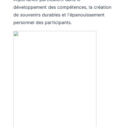
développement des compétences, la création
de souvenirs durables et l'épanouissement
Bonjour ! 👋 Je suis l'assistant Totemia.
personnel des participants.
Posez-moi vos questions sur nos séjours !