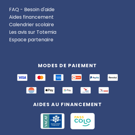
Prépare-toi à vivre des moments mémorables au
FAQ - Besoin d'aide
cœur de l’hiver canadien ! 🌨️🎉
Aides financement
Calendrier scolaire
Les avis sur Totemia
Espace partenaire
MODES DE PAIEMENT
AIDES AU FINANCEMENT