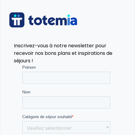
fascinantes sur les légendes et traditions locales.
Jour 4 : Québec - Exploration de la ville fortifiée 🏰
Visite de Québec : La ville de Québec, située sur le
fleuve Saint-Laurent, est la seule ville fortifiée
Inscrivez-vous à notre newsletter pour
d’Amérique du Nord. Promène-toi dans les rues de la
recevoir nos bons plans et inspirations de
Basse Ville et découvre l'histoire de cette ville
séjours !
emblématique.
Château Frontenac : Explore ce château mythique,
symbole de la ville, et profite de ses vues incroyables
sur la ville et le fleuve.
Chute Montmorency : Ne manque pas la visite de la
Chute Montmorency, la plus haute cascade du
Québec, qui prend un aspect magique et gelé en
hiver. C'est un spectacle incontournable !