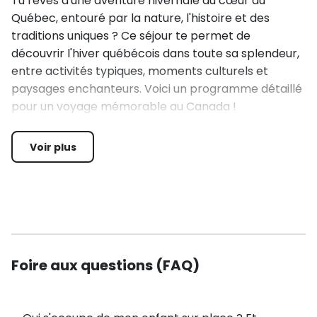
Tu rêves d'une aventure hivernale au cœur du
Québec, entouré par la nature, l'histoire et des
traditions uniques ? Ce séjour te permet de
découvrir l'hiver québécois dans toute sa splendeur,
entre activités typiques, moments culturels et
paysages enchanteurs. Voici un programme détaillé
pour un voyage mémorable au Canada !
Jour 1 : Paris - Montréal - Arrivée au Québec ✈️
Voir plus
Bienvenue au Canada ! À ton arrivée à Montréal, tu
prendras la route pour rejoindre ta base nature en
pleine forêt. Un chalet confortable t'attend, entouré
de sentiers et de lacs sauvages, pour une immersion
immédiate dans la nature québécoise. C'est ici que
Foire aux questions (FAQ)
commence ton aventure !
Jours 2 & 3 : Base Nature - Immersion hivernale 🌲