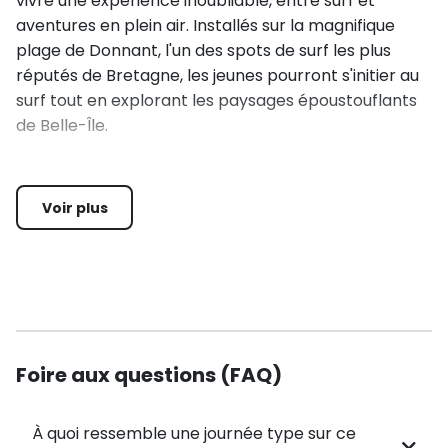
vivre une expérience inoubliable, entre surf et
aventures en plein air. Installés sur la magnifique
plage de Donnant, l'un des spots de surf les plus
réputés de Bretagne, les jeunes pourront s'initier au
surf tout en explorant les paysages époustouflants
de Belle-Île.
Les Activités Phare 🌟
Voir plus
Stage de Surf :
4 à 5 séances de surf encadrées par des moniteurs
qualifiés permettront aux jeunes de s'initier aux
bases du surf. Sur la plage de Donnant, ils
apprendront à sélectionner leurs vagues, à se
Foire aux questions (FAQ)
mettre en position debout et à expérimenter les
sensations de glisse en toute sécurité. Ce stage est
parfait pour ceux qui souhaitent se perfectionner
À quoi ressemble une journée type sur ce