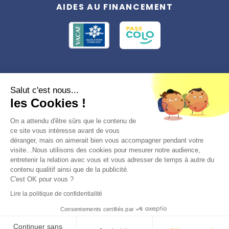
AIDES AU FINANCEMENT
Conformément à la réglementation applicable en matière de données
Salut c'est nous...
personnelles, vous disposez d'un droit d'accès, de rectification et
les Cookies !
d'effacement, du droit à la limitation du traitement des données vous
concernant. Vous pouvez consulter
notre politique de confidentialité
Préférences des cookies >
On a attendu d'être sûrs que le contenu de
ce site vous intéresse avant de vous
déranger, mais on aimerait bien vous accompagner pendant votre
visite...Nous utilisons des cookies pour mesurer notre audience,
entretenir la relation avec vous et vous adresser de temps à autre du
contenu qualitif ainsi que de la publicité.
C'est OK pour vous ?
© 2026, Totemia
Lire la politique de confidentialité
Plan du site
CGV/CGU
Politique de
Consentements certifiés par
confidentialité
Réserver
Continuer sans