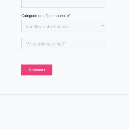
Barbecue et Coucher de Soleil :
Rien de tel qu'un barbecue suivi d'un coucher de
soleil sur la plage pour terminer la journée dans une
ambiance chaleureuse et détendue.
Soirées Festives :
Des défis fous, des jeux et des spectacles viennent
pimenter les soirées, créant des souvenirs
mémorables pour tous les participants.
Ce séjour est un véritable mix entre surf, aventures,
sports collectifs et détente sur la plage. C’est une
occasion parfaite pour les jeunes de vivre une
expérience pleine d’action, de fun et de découvertes
tout en profitant de la beauté de Belle-Île ! 🌞🌊