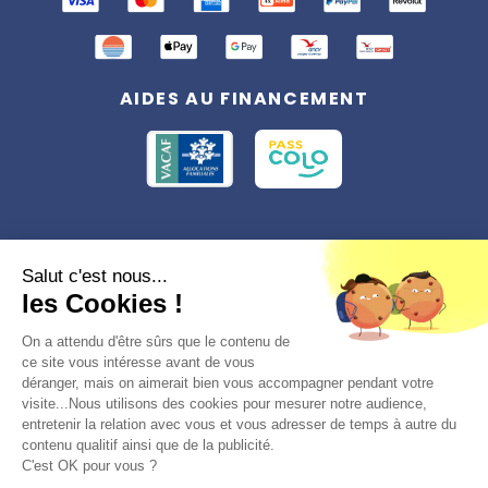
AIDES AU FINANCEMENT
Conformément à la réglementation applicable en matière de données
Salut c'est nous...
personnelles, vous disposez d'un droit d'accès, de rectification et
les Cookies !
d'effacement, du droit à la limitation du traitement des données vous
concernant. Vous pouvez consulter
notre politique de confidentialité
Préférences des cookies >
On a attendu d'être sûrs que le contenu de
ce site vous intéresse avant de vous
déranger, mais on aimerait bien vous accompagner pendant votre
visite...Nous utilisons des cookies pour mesurer notre audience,
entretenir la relation avec vous et vous adresser de temps à autre du
contenu qualitif ainsi que de la publicité.
C'est OK pour vous ?
© 2026, Totemia