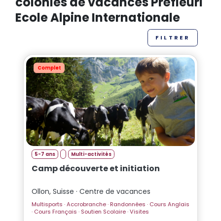
colonies de vacances Préfleuri
l’ouverture du cœur, le Préfleuri a fait le choix,
Ecole Alpine Internationale
d’accompagner chaque enfant sur le chemin de
l’éclosion et de l’épanouissement de sa
FILTRER
personnalité.
Complet
5-7 ans
Multi-activités
Camp découverte et initiation
Ollon, Suisse · Centre de vacances
Multisports · Accrobranche · Randonnées · Cours Anglais
· Cours Français · Soutien Scolaire · Visites