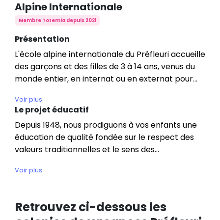
Alpine Internationale
Membre Totemia depuis 2021
Présentation
L'école alpine internationale du Préfleuri accueille
des garçons et des filles de 3 à 14 ans, venus du
monde entier, en internat ou en externat pour
l'année scolaire ou pour des vacances sportives
Voir plus
et studieuses.
Le projet éducatif
Dans une situation privilégiée en Suisse, vous
Depuis 1948, nous prodiguons à vos enfants une
trouverez Préfleuri niché sur un plateau alpin
éducation de qualité fondée sur le respect des
ensoleillé et entouré par la nature. À seulement 2
valeurs traditionnelles et le sens des
km de la prestigieuse station de ski alpin de
responsabilités.
Villars-sur-Ollon et à proximité du lac Léman.
Voir plus
"Un enfant heureux est un enfant qui apprend
mieux."
Retrouvez ci-dessous les
Par l’écoute, le respect de l’individualité,