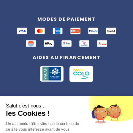
MODES DE PAIEMENT
AIDES AU FINANCEMENT
Conformément à la réglementation applicable en matière de données
Salut c'est nous...
personnelles, vous disposez d'un droit d'accès, de rectification et
les Cookies !
d'effacement, du droit à la limitation du traitement des données vous
concernant. Vous pouvez consulter
notre politique de confidentialité
Préférences des cookies >
On a attendu d'être sûrs que le contenu de
ce site vous intéresse avant de vous