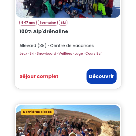
6-17 ans
1 semaine
Ski
100% Alp'drénaline
Allevard (38) · Centre de vacances
Jeux · Ski · Snowboard · Veillées · Luge · Cours Esf
Séjour complet
Découvrir
Dernières places