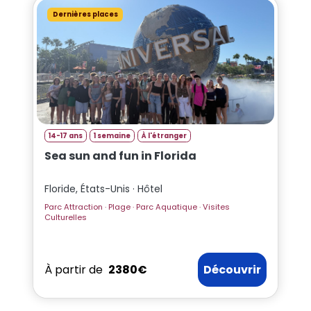
Dernières places
14-17 ans
1 semaine
À l'étranger
Sea sun and fun in Florida
Floride, États-Unis · Hôtel
Parc Attraction · Plage · Parc Aquatique · Visites
Culturelles
À partir de
2380€
Découvrir