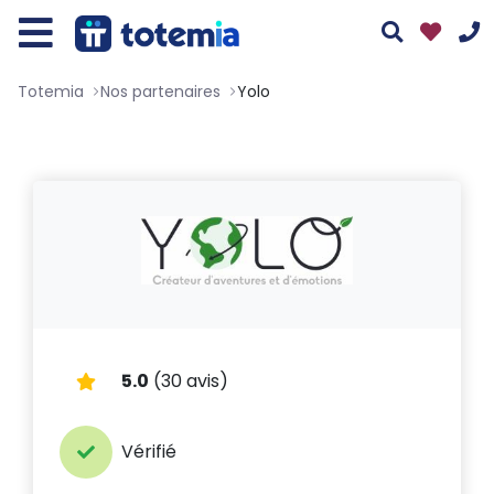
Totemia
Nos partenaires
Yolo
01 76 38 10 92
Du lundi au vendredi : 9h30-13h et 14h-19h
Le samedi : 10h-17h
Tous nos moyens de contact
Assistant
Totemia
5.0
(30 avis)
En ligne
Vérifié
Bonjour ! 👋 Je suis l'assistant Totemia.
Posez-moi vos questions sur nos