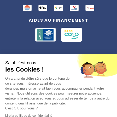
AIDES AU FINANCEMENT
Conformément à la réglementation applicable en matière de données
Salut c'est nous...
personnelles, vous disposez d'un droit d'accès, de rectification et
les Cookies !
d'effacement, du droit à la limitation du traitement des données vous
concernant. Vous pouvez consulter
notre politique de confidentialité
Préférences des cookies >
On a attendu d'être sûrs que le contenu de
ce site vous intéresse avant de vous
déranger, mais on aimerait bien vous accompagner pendant votre
visite...Nous utilisons des cookies pour mesurer notre audience,
entretenir la relation avec vous et vous adresser de temps à autre du
contenu qualitif ainsi que de la publicité.
C'est OK pour vous ?
© 2026, Totemia
Lire la politique de confidentialité