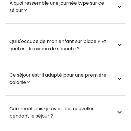
À quoi ressemble une journée type sur ce
Votre enfant explorera Londres et Brighton lors de 2
séjour ?
journées complètes, ainsi qu’Eastbourne à travers 2
demi-journées pour une immersion totale dans la
culture britannique.
Qui s'occupe de mon enfant sur place ? Et
🎉 Des soirées internationales inoubliables !
quel est le niveau de sécurité ?
Disco Party, Casino Night, Karaoké… Des veillées
animées viendront compléter ce séjour pour une
expérience aussi enrichissante qu’amusante !
Ce séjour est-il adapté pour une première
colonie ?
Une aventure linguistique et culturelle idéale pour
apprendre autrement ! 💬🌟
Comment puis-je avoir des nouvelles
pendant le séjour ?