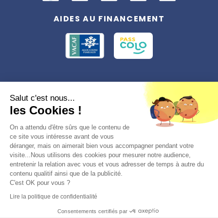
AIDES AU FINANCEMENT
Conformément à la réglementation applicable en matière de données
Salut c'est nous...
personnelles, vous disposez d'un droit d'accès, de rectification et
les Cookies !
d'effacement, du droit à la limitation du traitement des données vous
concernant. Vous pouvez consulter
notre politique de confidentialité
Préférences des cookies >
On a attendu d'être sûrs que le contenu de
ce site vous intéresse avant de vous
déranger, mais on aimerait bien vous accompagner pendant votre
visite...Nous utilisons des cookies pour mesurer notre audience,
entretenir la relation avec vous et vous adresser de temps à autre du
contenu qualitif ainsi que de la publicité.
C'est OK pour vous ?
© 2026, Totemia
Lire la politique de confidentialité
Plan du site
CGV/CGU
Politique de
Consentements certifiés par