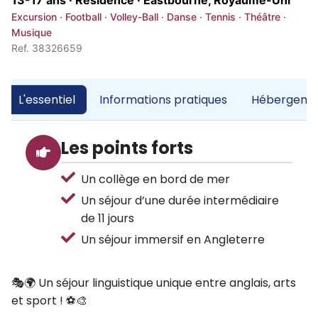
13-17 ans · Résidence ·
Eastbourne, Royaume-Uni
Excursion · Football · Volley-Ball · Danse · Tennis · Théâtre ·
Musique
Ref. 38326659
L'essentiel
Informations pratiques
Hébergemen
Les points forts
Un collège en bord de mer
Un séjour d’une durée intermédiaire
de 11 jours
Un séjour immersif en Angleterre
🎭🌍 Un séjour linguistique unique entre anglais, arts
et sport ! ⚽🎨