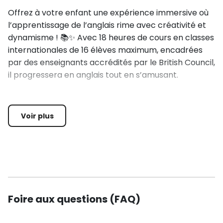
Offrez à votre enfant une expérience immersive où
l’apprentissage de l’anglais rime avec créativité et
dynamisme ! 📚✨ Avec 18 heures de cours en classes
internationales de 16 élèves maximum, encadrées
par des enseignants accrédités par le British Council,
il progressera en anglais tout en s’amusant.
🎨🎭 Des activités variées pour tous les goûts !
Voir plus
Entre ateliers artistiques (musique, danse, théâtre,
photographie…), grands jeux (chasse au trésor,
photo challenge…) et sports (football, volleyball,
tennis, hockey, piscine…), chaque journée sera
rythmée par des moments riches en découvertes et
en échanges interculturels.
Foire aux questions (FAQ)
🌆 Des excursions exceptionnelles !