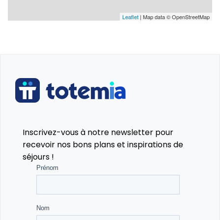
Veillées Internationales 🎉 :
Leaflet
| Map data © OpenStreetMap
Soirées à thème organisées chaque soir à l’école
pour renforcer l’immersion linguistique de façon
ludique et conviviale. Exemples de soirées :
Irish Music : Plonge dans la musique traditionnelle
irlandaise. 🎶
Talent Show : Participe à un spectacle de talents
Inscrivez-vous à notre newsletter pour
pour montrer tes compétences ! 🌟
recevoir nos bons plans et inspirations de
séjours !
Board Games : Soirée jeux de société pour te
détendre et pratiquer l’anglais. 🎲
Karaoké : Chante en anglais et amuse-toi avec tes
amis ! 🎤