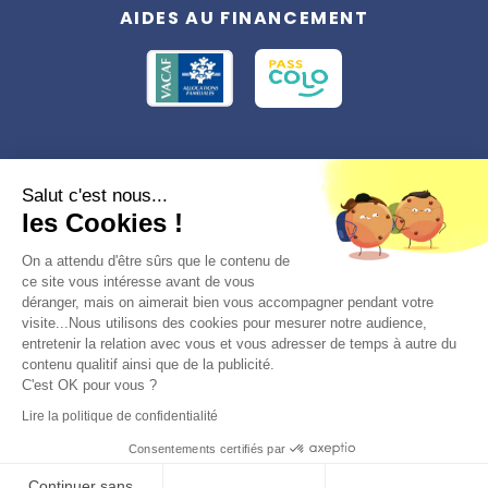
AIDES AU FINANCEMENT
Conformément à la réglementation applicable en matière de données
Salut c'est nous...
personnelles, vous disposez d'un droit d'accès, de rectification et
les Cookies !
d'effacement, du droit à la limitation du traitement des données vous
concernant. Vous pouvez consulter
notre politique de confidentialité
Préférences des cookies >
On a attendu d'être sûrs que le contenu de
ce site vous intéresse avant de vous
déranger, mais on aimerait bien vous accompagner pendant votre
visite...Nous utilisons des cookies pour mesurer notre audience,
entretenir la relation avec vous et vous adresser de temps à autre du
contenu qualitif ainsi que de la publicité.
C'est OK pour vous ?
© 2026, Totemia
Lire la politique de confidentialité
Plan du site
CGV/CGU
Politique de
Consentements certifiés par
confidentialité
S'inscrire en liste d'attente
Continuer sans