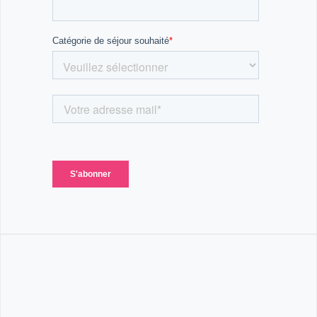
Pourquoi choisir ce séjour linguistique ? 🌍
Immersion totale dans l'anglais avec des cours et
des activités en langue anglaise.
Un programme unique combinant éducation, sport
et culture pour progresser tout en t’amusant.
Vocabulaire spécifique de l'équitation pour améliorer
ton anglais dans ce domaine.
Des excursions à Cork et Killarney pour découvrir
l'Irlande tout en apprenant.
Soirées internationales pour pratiquer l’anglais dans
un cadre informel et amusant.