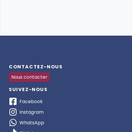
Résumé 📝 :
Ce séjour linguistique à Cork t’offre une occasion
unique de perfectionner ton anglais tout en
découvrant l’univers de l’équitation. Avec un
programme équilibré entre cours, équitation et
sorties culturelles, tu vas progresser en anglais tout
en profitant des merveilles naturelles de l’Irlande !
🇮🇪🐴
CONTACTEZ-NOUS
Nous contacter
SUIVEZ-NOUS
Facebook
Instagram
WhatsApp