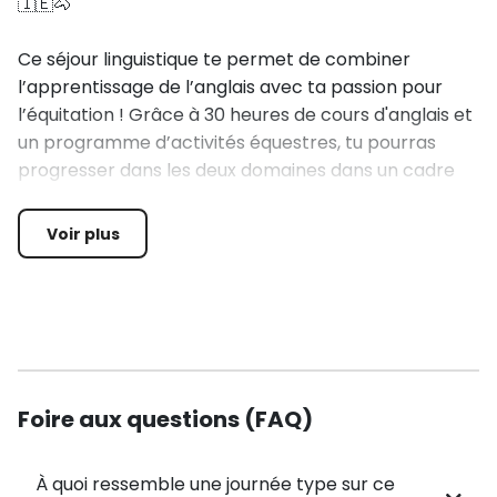
🇮🇪🐴
Ce séjour linguistique te permet de combiner
l’apprentissage de l’anglais avec ta passion pour
l’équitation ! Grâce à 30 heures de cours d'anglais et
un programme d’activités équestres, tu pourras
progresser dans les deux domaines dans un cadre
exceptionnel.
Voir plus
ENSEIGNEMENT 📚 :
30h d'anglais par groupes de niveau, incluant un test
de langue au début et un bilan final à la fin du séjour.
Cours dispensés par des enseignants accrédités par
Foire aux questions (FAQ)
Eaquals, garantissant des méthodes pédagogiques
de qualité.
À quoi ressemble une journée type sur ce