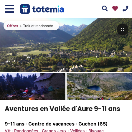
Offres
Trek et randonnée
01 76 38 10 92
Assistant
Totemia
Du lundi au vendredi : 9h30-13h et 14h-19h
En ligne
Le samedi : 10h-17h
Bonjour ! 👋 Je suis l'assistant Totemia.
Tous nos moyens de contact
Posez-moi vos questions sur nos
séjours !
Aventures en Vallée d'Aure 9-11 ans
9-11 ans · Centre de vacances ·
Guchen (65)
Vtt · Randonnées · Grands Jeux · Veillées · Bivouac