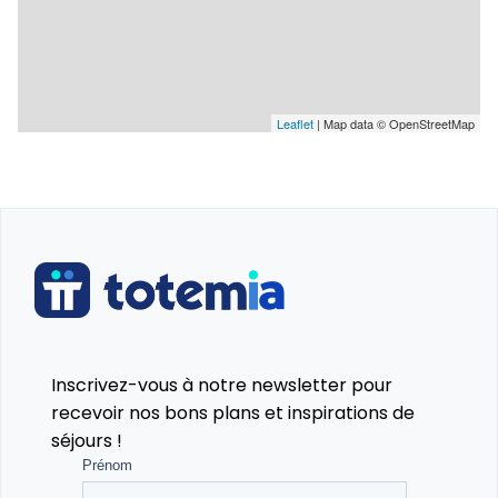
Jour 8 : départ
La dernière matinée sera consacrée au rangement
et aux aurevoirs, la fin de la colonie étant prévu vers
11h.
Leaflet
| Map data © OpenStreetMap
Niveau : C’est une colonie à dominante sportive mais
pas experte. Il n’est pas nécessaire d’avoir un gros
niveau technique, il s’agit de séances découvertes
dans chacune des disciplines, mais il faut être
tonique.
Inscrivez-vous à notre newsletter pour
recevoir nos bons plans et inspirations de
séjours !