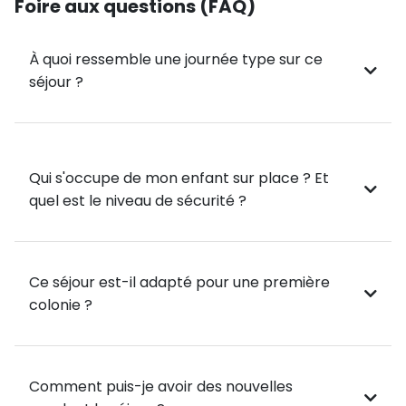
Foire aux questions (FAQ)
Randonnée itinérante sur 2 jours
Autres temps forts🎉 :
À quoi ressemble une journée type sur ce
Grands jeux
séjour ?
Veillées
Animations et temps forts de vie collective
Programme :
Qui s'occupe de mon enfant sur place ? Et
Jour 1 : Arrivée
quel est le niveau de sécurité ?
Rendez-vous à 14h00 au centre de Guchen.
Installation, mise en place des règles de vis, du
programme et jeux de connaissances.
Ce séjour est-il adapté pour une première
Jour 2 & 3 : Stage et animation
colonie ?
Les matinées :
2h30 de VTT en mode randonnée assurer par un
moniteur diplômé.
Comment puis-je avoir des nouvelles
Les après-midis :