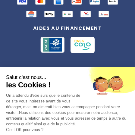
AIDES AU FINANCEMENT
Conformément à la réglementation applicable en matière de données
Salut c'est nous...
personnelles, vous disposez d'un droit d'accès, de rectification et
les Cookies !
d'effacement, du droit à la limitation du traitement des données vous
concernant. Vous pouvez consulter
notre politique de confidentialité
Préférences des cookies >
On a attendu d'être sûrs que le contenu de
ce site vous intéresse avant de vous
déranger, mais on aimerait bien vous accompagner pendant votre
visite...Nous utilisons des cookies pour mesurer notre audience,
entretenir la relation avec vous et vous adresser de temps à autre du
contenu qualitif ainsi que de la publicité.
C'est OK pour vous ?