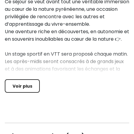
Ce séjour se veut avant tout une véritable immersion
au cœur de la nature pyrénéenne, une occasion
privilégiée de rencontre avec les autres et
d’apprentissage du vivre-ensemble.
Une aventure riche en découvertes, en autonomie et
en souvenirs inoubliables au cœur de la nature 👉.
Un stage sportif en VTT sera proposé chaque matin.
Les après-midis seront consacrés à de grands jeux
et à des animations favorisant les échanges et la
mixité entre les groupes.
Voir plus
En milieu de semaine, une première expérience de
randonnée avec bivouac sera organisée, adaptée
aux capacités et au niveau de chacun.
Au programme sportif 🧗:
VTT (4 séances de 2h30)