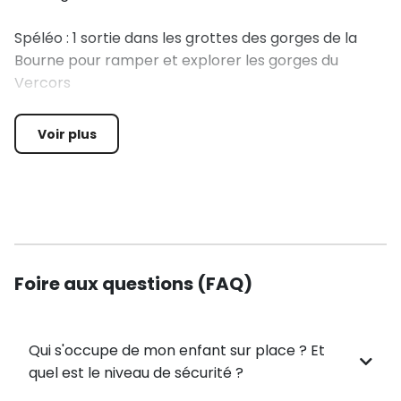
Spéléo : 1 sortie dans les grottes des gorges de la
Bourne pour ramper et explorer les gorges du
Vercors
Cani-rando : 1 séance avec un moniteur. Reliés à un
Voir plus
chien, les enfants profiteront d’une balade originale
à travers les paysages du Vercors
Escalade : 1 séance sur les rochers naturels du vallon
de la Fauge.
Foire aux questions (FAQ)
Accrobranche : 1 sortie dans une grotte ouverte
avec rappels, tyrolienne, progression en cordée, etc.
Qui s'occupe de mon enfant sur place ? Et
Tir à l’arc : 1 séance sur le site fédéral de Villard de
quel est le niveau de sécurité ?
Lans.