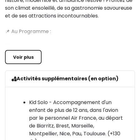
histoire, modernité et ambiance festive ! Profitez de
son climat ensoleillé, de sa gastronomie savoureuse
et de ses attractions incontournables.
📌 Au Programme :
🏙️ Découverte de Barcelone : Un Voyage au Cœur
de la Culture Catalane
Voir plus
Visite de la vieille ville : balade dans le quartier
gothique, les célèbres Ramblas et le quartier animé
Activités supplémentaires (en option)
de l’Eixample.
Arrêt devant la Sagrada Familia, chef-d'œuvre de
Kid Solo - Accompagnement d'un
Gaudí.
enfant de plus de 12 ans, dans l'avion
par le personnel Air France, au départ
Balade sur le Paseig de Gracia, l’avenue élégante
de Biarritz, Brest, Marseille,
bordée de boutiques et de monuments modernistes.
Montpellier, Nice, Pau, Toulouse. (+130