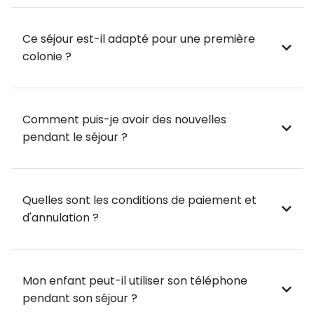
Journées plage pour profiter du soleil
méditerranéen.
Ce séjour est-il adapté pour une première
colonie ?
Shopping et découvertes dans les marchés et
boutiques locales.
Comment puis-je avoir des nouvelles
Animations et veillées organisées par l’équipe
pendant le séjour ?
d’encadrement pour des moments conviviaux et
festifs.
Pourquoi Choisir ce Séjour ?
Quelles sont les conditions de paiement et
d'annulation ?
Un programme équilibré entre culture, détente et
adrénaline.
Découverte de Barcelone, une ville dynamique et
Mon enfant peut-il utiliser son téléphone
ensoleillée.
pendant son séjour ?
Des attractions à couper le souffle pour des