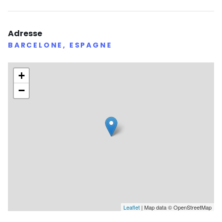
souvenirs inoubliables.
Encadrement professionnel pour un séjour en toute
sécurité.
Adresse
BARCELONE, ESPAGNE
🌟 Partez pour Barcelone et vivez une expérience
exceptionnelle entre ville, plage et sensations fortes
+
! 🇪🇸🔥
−
Leaflet
| Map data © OpenStreetMap