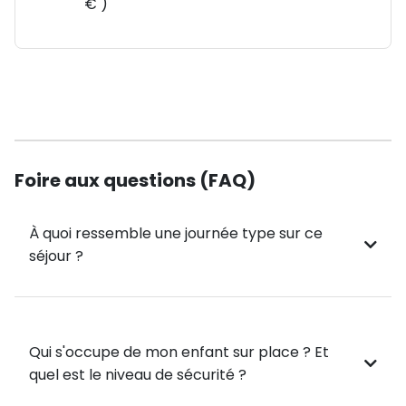
€ )
Détente à la Plazza de Cataluña, place centrale et
dynamique de la ville.
🍀​ Visite du Parc Güell, lieu iconique aux couleurs
éclatantes signé Gaudí.
🍕​ Découverte culinaire autour d'une soirée tapas.
Foire aux questions (FAQ)
🎢 Sensations fortes à Port Aventura & Ferrari Land !
À quoi ressemble une journée type sur ce
Une journée dans l’un des parcs d’attractions les
séjour ?
plus célèbres d’Europe.
PortAventura : 6 mondes thématiques, plus de 40
attractions et des spectacles grandioses !
Qui s'occupe de mon enfant sur place ? Et
quel est le niveau de sécurité ?
🌊 Loisirs et détente en bord de mer