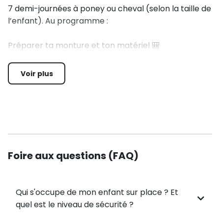
7 demi-journées à poney ou cheval (selon la taille de
l’enfant). Au programme :
Préparer ta monture et ton matériel 🎒
Apprendre à conduire ta monture à cheval et à pied
Voir plus
🐴
Travailler les allures : pas, trot, galop 💨
Hippologie, soins et balades en forêt 🌳
Foire aux questions (FAQ)
Jeux équestres au centre équestre voisin avec un
moniteur diplômé 🏇
Qui s'occupe de mon enfant sur place ? Et
Cani-rando (1 séance) 🐕
quel est le niveau de sécurité ?
Balade originale avec un chien, relié à lui, à travers