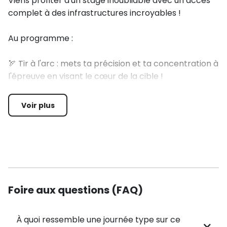
Viens profiter d'un stage inoubliable avec un accès
complet à des infrastructures incroyables !
Au programme :
🏹 Tir à l'arc : mets ta précision et ta concentration à
l'épreuve en visant le cœur de la cible !
🌲 1 séance d'accrobranche : grimpe au cœur des
arbres et surmonte des tyroliennes, ponts de singe
Voir plus
et toiles d'araignée !
​🌊​Baby ski nautique (6-9 ans) ou ski nautique /
wakeboard (10-12 ans) (attestation d'aisance
aquatique obligatoire)
Pour tous :
Foire aux questions (FAQ)
🚣​1 séance de canoé (attestation d'aisance
aquatique obligatoire)
À quoi ressemble une journée type sur ce