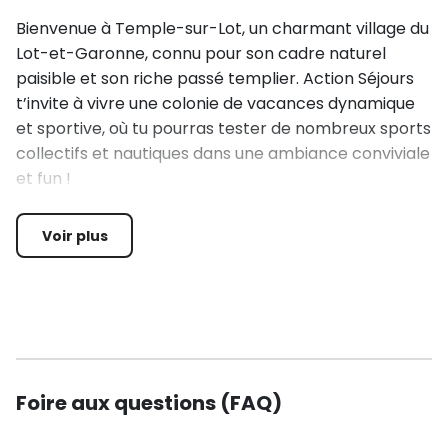
Bienvenue à Temple-sur-Lot, un charmant village du
Lot-et-Garonne, connu pour son cadre naturel
paisible et son riche passé templier. Action Séjours
t’invite à vivre une colonie de vacances dynamique
et sportive, où tu pourras tester de nombreux sports
collectifs et nautiques dans une ambiance conviviale
et fun !
🏆 PROGRAMME SPORTIF & NAUTIQUE
Voir plus
Matin : Sports Collectifs (15h – 5 sessions de 3h)
Tu pourras t’initier et te perfectionner dans plusieurs
sports collectifs encadrés par des animateurs
qualifiés :
Foire aux questions (FAQ)
Football ⚽