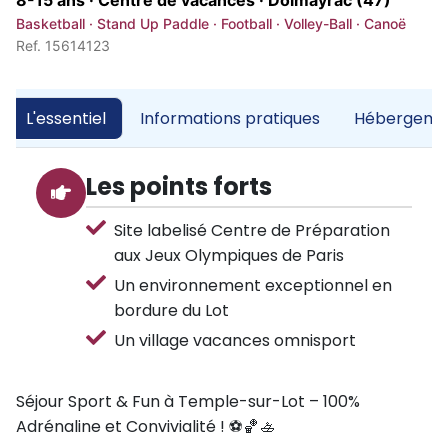
8-15 ans · Centre de vacances ·
Dolmayrac (47)
Basketball · Stand Up Paddle · Football · Volley-Ball · Canoë
Ref. 15614123
L'essentiel
Informations pratiques
Hébergemen
Les points forts
Site labelisé Centre de Préparation
aux Jeux Olympiques de Paris
Un environnement exceptionnel en
bordure du Lot
Un village vacances omnisport
Séjour Sport & Fun à Temple-sur-Lot – 100%
Adrénaline et Convivialité ! ⚽🏀🚣