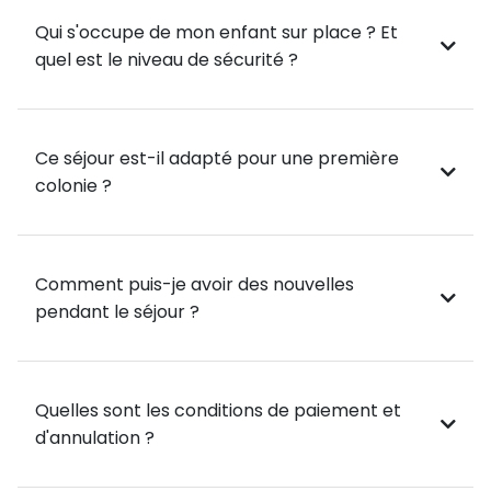
Basketball 🏀
Qui s'occupe de mon enfant sur place ? Et
Volley-ball 🏐
quel est le niveau de sécurité ?
Ultimate Frisbee 🥏
🌊 Après-midi : Activités Nautiques (en groupe avec
les autres programmes)
Ce séjour est-il adapté pour une première
colonie ?
Retrouve les autres participants pour profiter d’un
large choix de sports nautiques :
Aviron 🚣 – Rame en équipe sur la rivière et améliore
Comment puis-je avoir des nouvelles
ta coordination.
pendant le séjour ?
Voile ⛵ – Apprends à manier un dériveur et
découvre la navigation.
Canoë 🛶 – Défie le courant et perfectionne ta
Quelles sont les conditions de paiement et
technique de pagaie.
d'annulation ?
Stand-up Paddle 🏄 – Teste ton équilibre et glisse sur
l’eau !