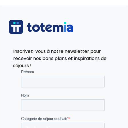
Entre sports collectifs, activités nautiques et soirées
animées, ce séjour est idéal pour les jeunes qui
aiment bouger, s’amuser et faire de nouvelles
rencontres ! 🌟🏅
Alors, prêt(e) à plonger dans l’aventure à Temple-
Inscrivez-vous à notre newsletter pour
sur-Lot ? 🤩🚀
recevoir nos bons plans et inspirations de
séjours !