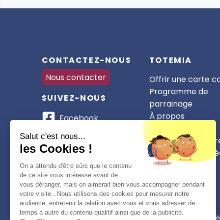
CONTACTEZ-NOUS
TOTEMIA
Nous contacter
Offrir une carte 
Programme de
SUIVEZ-NOUS
parrainage
À propos
Facebook
Nos partenaires
Instagram
Salut c'est nous...
Devenir partenair
les Cookies !
CSE et collectivité
WhatsApp
On a attendu d'être sûrs que le contenu
TikTok
de ce site vous intéresse avant de
vous déranger, mais on aimerait bien vous accompagner pendant
votre visite...Nous utilisons des cookies pour mesurer notre
audience, entretenir la relation avec vous et vous adresser de
temps à autre du contenu qualitif ainsi que de la publicité.
Conformément à la réglementation applicable en matière 