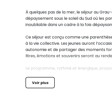
À quelques pas de la mer, le séjour au Grau-
dépaysement sous le soleil du Sud où les par
inoubliable dans un cadre à la fois dépaysa
Ce séjour est conçu comme une parenthèse 
à la vie collective. Les jeunes auront l’occa
autonomie et de partager des moments forts
Rires, émotions et souvenirs seront au rende
Le programme, rythmé et énergique, propose
l’environnement maritime.
Voir plus
Les activités nautiques occuperont une pla
des jeux de plage favorisant à la fois déte
Les enfants pourront également s’essayer à d