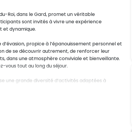
du-Roi, dans le Gard, promet un véritable
ticipants sont invités à vivre une expérience
nt et dynamique.
d’évasion, propice à l’épanouissement personnel et
sion de se découvrir autrement, de renforcer leur
, dans une atmosphère conviviale et bienveillante.
z-vous tout au long du séjour.
 une grande diversité d’activités adaptées à
ce centrale, avec des temps de baignade en mer et
nte et amusement.
ifférents sports, permettant de varier les plaisirs