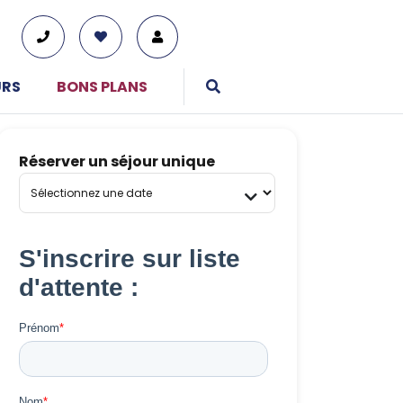
URS
BONS PLANS
Réserver un séjour unique
01 76 38 10 92
Du lundi au vendredi : 9h30-13h et 14h-19h
Le samedi : 10h-17h
Tous nos moyens de contact