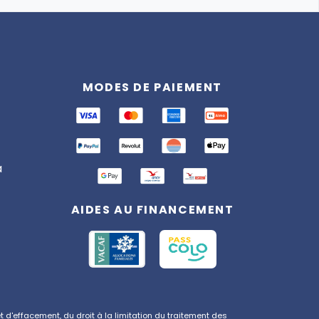
Assistant
Totemia
MODES DE PAIEMENT
En ligne
Bonjour ! 👋 Je suis l'assistant
Totemia. Posez-moi vos
questions sur nos séjours !
a
AIDES AU FINANCEMENT
d'effacement, du droit à la limitation du traitement des