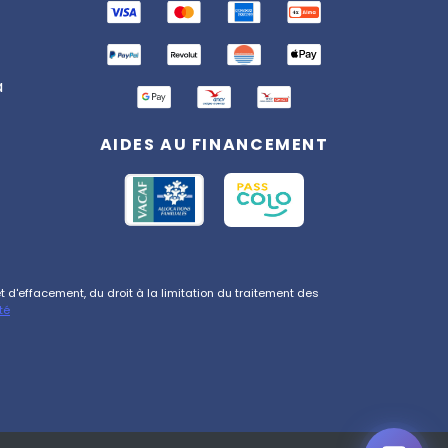
Bonjour ! 👋 Je suis l'assistant
Totemia. Posez-moi vos
questions sur nos séjours !
a
AIDES AU FINANCEMENT
d'effacement, du droit à la limitation du traitement des
té