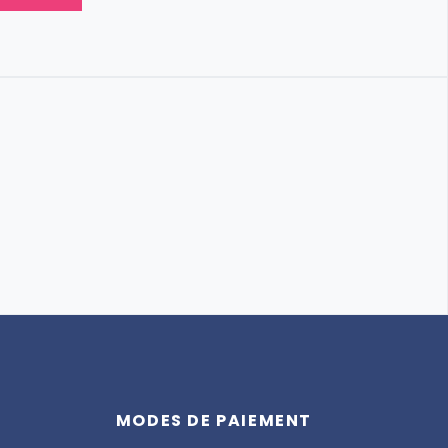
Assistant
Totemia
MODES DE PAIEMENT
En ligne