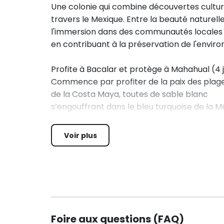
Une colonie qui combine découvertes culture
travers le Mexique. Entre la beauté naturelle 
l'immersion dans des communautés locales 
en contribuant à la préservation de l'envir
Profite à Bacalar et protège à Mahahual (4 j
Commence par profiter de la paix des plag
de la Costa Maya, toutes de sable blanc
s’engouffrant dans le bleu turquoise de la M
Caraïbes. Une invitation à la baignade diffici
Voir plus
Alors plonge tête la première dans la Lagun
de Bacalar, sou qui portent magnifiquemen
les nuances de bleu sont vivaces!
Enfin, profite de ta présence dans le Yucat
comprendre les enjeux de la protection des 
plage et de nuit, afin de t’assurer de la surv
Foire aux questions (FAQ)
impressionnantes créatures… En effet, cette