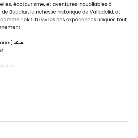
lles, écotourisme, et aventures inoubliables à
de Bacalar, la richesse historique de Valladolid, et
comme Tekit, tu vivras des expériences uniques tout
onnement.
ours) 🌊🐢
es
er des
le à refuser…
e aux 7 Bleus
t son nom tant
an pour
tortues sur la
ie de ces
 région du