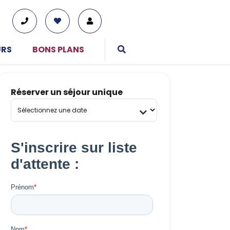
URS
BONS PLANS
Réserver un séjour unique
01 76 38 10 92
Du lundi au vendredi : 9h30-13h et 14h-19h
Le samedi : 10h-17h
Tous nos moyens de contact