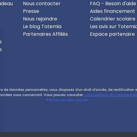
cadeau
Nous contacter
FAQ - Besoin d'aide
Presse
Aides financement
Nous rejoindre
Calendrier scolaire
Le blog Totemia
Les avis sur Totemi
Partenaires Affiliés
Espace partenaire
e
s
de données personnelles, vous disposez d'un droit d'accès, de rectification et 
onnées vous concernant. Vous pouvez consulter
notre politique de confidentiali
Préférences des cookies >
s Options