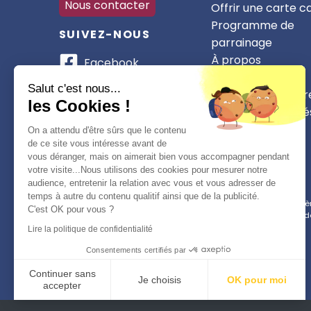
Nous contacter
Offrir une carte 
Programme de
SUIVEZ-NOUS
parrainage
À propos
Facebook
Nos partenaires
Instagram
Salut c'est nous...
Devenir partenair
les Cookies !
CSE et collectivité
WhatsApp
On a attendu d'être sûrs que le contenu
TikTok
de ce site vous intéresse avant de
vous déranger, mais on aimerait bien vous accompagner pendant
votre visite...Nous utilisons des cookies pour mesurer notre
audience, entretenir la relation avec vous et vous adresser de
temps à autre du contenu qualitif ainsi que de la publicité.
Conformément à la réglementation applicable en matière 
C'est OK pour vous ?
d
Lire la politique de confidentialité
Consentements certifiés par
Continuer sans
Je choisis
OK pour moi
accepter
Plateforme de Gestion du Consentement : Personnalisez vo
Axeptio consent