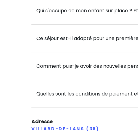
Escalade sur les rochers naturels du Vallon
Qui s'occupe de mon enfant sur place ? Et 
techniques de grimpe, les rappels et les rè
Piscine au Centre Aqualudique (1 sortie) 🏊‍♂️
Ce séjour est-il adapté pour une première
Piscine à vagues, toboggans géants et ball
après les aventures du jour ! 🌊🎉
Nuit sous tente (1 nuit) ⛺
Comment puis-je avoir des nouvelles pend
Nuit sous tente dans la prairie du centre ave
ambiance explorateur garantie ! 🔦🔥
Quelles sont les conditions de paiement et
Veillées Animées 🎶
Des jeux en plein air, des veillées animées, 
Adresse
pleine de fun et de créativité ! 🎉💃
VILLARD-DE-LANS (38)