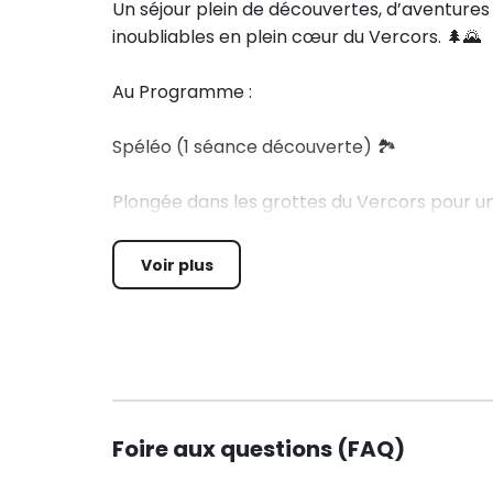
Un séjour plein de découvertes, d’aventures
inoubliables en plein cœur du Vercors. 🌲🌄
Au Programme :
Spéléo (1 séance découverte) 🏞️
Plongée dans les grottes du Vercors pour un
galeries étroites et environnement mystérieu
Voir plus
Équitation (1 séance) 🐴
Petite balade à poney ou cheval selon la tail
soins aux chevaux et balade en toute séré
magique à partager avec les animaux ! 🐎💖
Foire aux questions (FAQ)
Escalade (1 séance) 🧗‍♀️