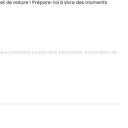
 et de nature ! Prépare-toi à vivre des moments
e expérience souterraine fascinante. Exploration de
x ! ⛏️
le de l’enfant. Découverte de l’univers équestre,
nité avec une monitrice diplômée. Un moment