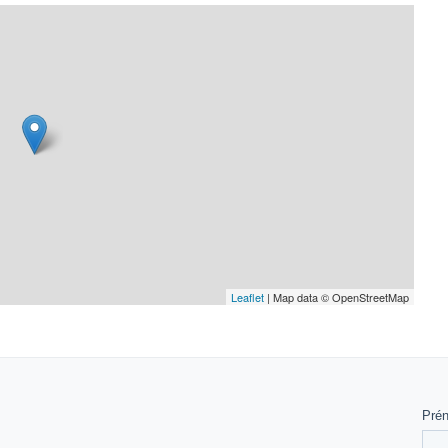
la nature du Vercors ! 🏞️🌟
Leaflet
| Map data © OpenStreetMap