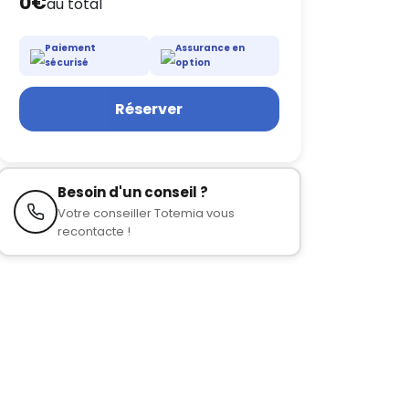
0€
au total
Paiement
Assurance en
sécurisé
option
Réserver
Besoin d'un conseil ?
Votre conseiller Totemia vous
recontacte !