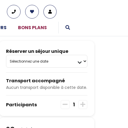
URS
BONS PLANS
Réserver un séjour unique
01 76 38 10 92
Du lundi au vendredi : 9h30-13h et 14h-19h
Transport accompagné
Le samedi : 10h-17h
Aucun transport disponible à cette date.
Tous nos moyens de contact
1
Participants