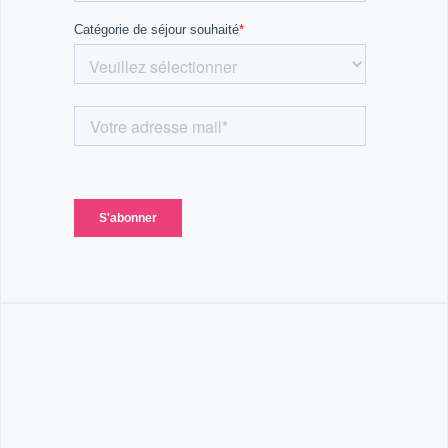
sur Corte Balade la longue du Tavignan pour aller
déjeuner près d’une piscine naturelle.
Après le repas on remonte la rivière pour découvrir
un des plus beaux endroits de la rivière.
Retour vers 15h à Corte et temps libre pendant 1h
30.
On reprend les minibus en direction de la région du
Niolu.
Arrivée dans un petit village au pied du Mont Cinto et
installation des tentes pour quatre nuits.
Repas, veillée au camping.
Jour 6 : Le matin avec nos guides diplômés d’état
nous irons au cœur de la plus grande forêt de Corse :
La Forêt de Valdoniellu. Dans cette forêt
mystérieuse, aux arbres immenses se trouve un très
joli canyon qui vous permettra de découvrir la
discipline, en douceur. Ce torrent, offre tous les