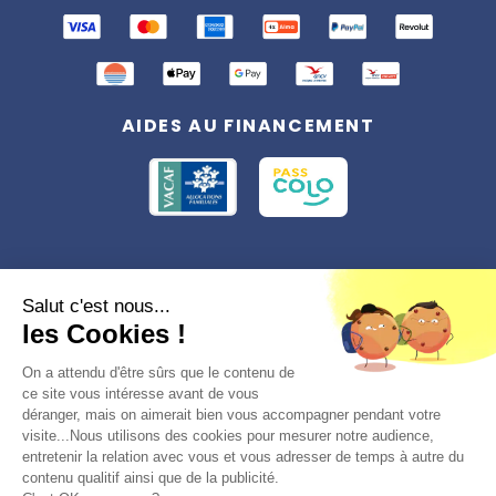
AIDES AU FINANCEMENT
Conformément à la réglementation applicable en matière de données
Salut c'est nous...
personnelles, vous disposez d'un droit d'accès, de rectification et
les Cookies !
d'effacement, du droit à la limitation du traitement des données vous
concernant. Vous pouvez consulter
notre politique de confidentialité
Préférences des cookies >
On a attendu d'être sûrs que le contenu de
ce site vous intéresse avant de vous
déranger, mais on aimerait bien vous accompagner pendant votre
visite...Nous utilisons des cookies pour mesurer notre audience,
entretenir la relation avec vous et vous adresser de temps à autre du
contenu qualitif ainsi que de la publicité.