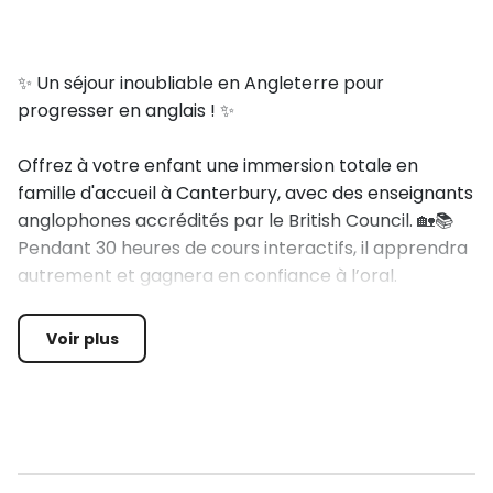
✨ Un séjour inoubliable en Angleterre pour
progresser en anglais ! ✨
Offrez à votre enfant une immersion totale en
famille d'accueil à Canterbury, avec des enseignants
anglophones accrédités par le British Council. 🏡📚
Pendant 30 heures de cours interactifs, il apprendra
autrement et gagnera en confiance à l’oral.
Mais l’aventure ne s’arrête pas là ! 🏰 10 demi-
Voir plus
journées d’exploration pour découvrir Canterbury, sa
célèbre cathédrale et ses canaux, ainsi que les
châteaux de Douvres et de Leeds. Une journée
exceptionnelle à Londres, Brighton ou Cambridge
viendra enrichir cette expérience.