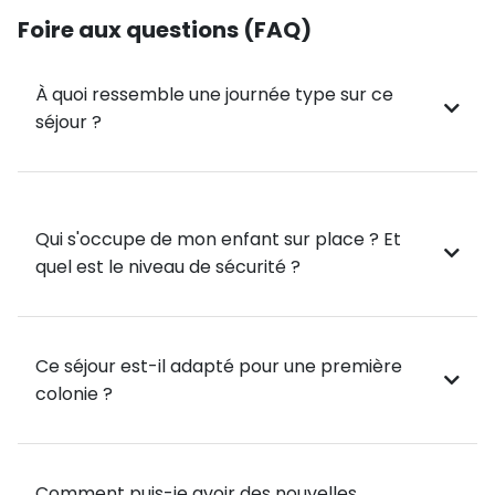
Foire aux questions (FAQ)
🏀⚽ Entre visites et apprentissage, place au sport et
aux soirées animées en anglais pour un séjour
dynamique et enrichissant ! Un programme complet
À quoi ressemble une journée type sur ce
pour apprendre, s’amuser et s’épanouir. 🌍💬
séjour ?
Qui s'occupe de mon enfant sur place ? Et
quel est le niveau de sécurité ?
Ce séjour est-il adapté pour une première
colonie ?
Comment puis-je avoir des nouvelles