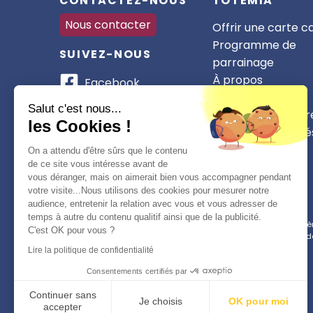
CONTACTEZ-NOUS
TOTEMIA
Nous contacter
Offrir une carte 
Programme de
SUIVEZ-NOUS
parrainage
À propos
Facebook
Nos partenaires
Instagram
Salut c'est nous...
Devenir partenair
les Cookies !
CSE et collectivité
WhatsApp
On a attendu d'être sûrs que le contenu
TikTok
de ce site vous intéresse avant de
vous déranger, mais on aimerait bien vous accompagner pendant
votre visite...Nous utilisons des cookies pour mesurer notre
audience, entretenir la relation avec vous et vous adresser de
temps à autre du contenu qualitif ainsi que de la publicité.
Conformément à la réglementation applicable en matière 
C'est OK pour vous ?
d
Lire la politique de confidentialité
Consentements certifiés par
Continuer sans
Je choisis
OK pour moi
accepter