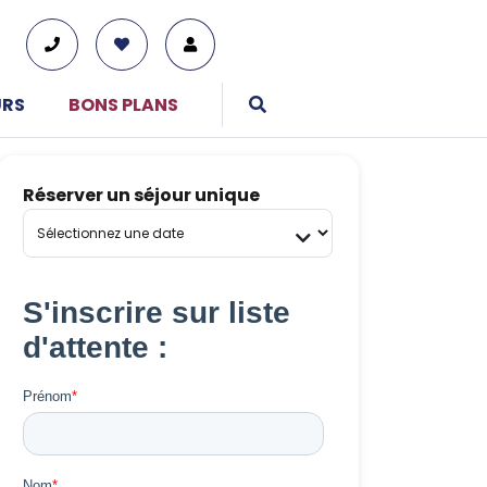
URS
BONS PLANS
Réserver un séjour unique
01 76 38 10 92
Du lundi au vendredi : 9h30-13h et 14h-19h
Le samedi : 10h-17h
Tous nos moyens de contact