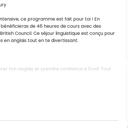
ury
intensive, ce programme est fait pour toi ! En
u bénéficieras de 46 heures de cours avec des
itish Council. Ce séjour linguistique est conçu pour
en anglais tout en te divertissant.
rer ton anglais et prendre confiance à l'oral. Tout
usant !
-journée : une occasion idéale pour explorer cette
ctivités sportives ou participer à des activités
e.