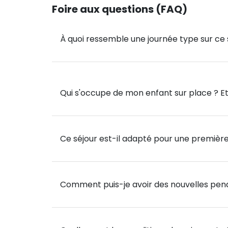
Foire aux questions (FAQ)
Excursion d’une journée à Londres, Brighton 
emblématiques du Royaume-Uni.
À quoi ressemble une journée type sur ce 
Veillées en anglais 🎉 : Chaque soir, des a
de pratiquer l’anglais de manière ludique et
Ce séjour est la solution idéale pour ceux qu
Qui s'occupe de mon enfant sur place ? Et 
d'une immersion complète dans la culture a
Ce séjour est-il adapté pour une première
Comment puis-je avoir des nouvelles pend