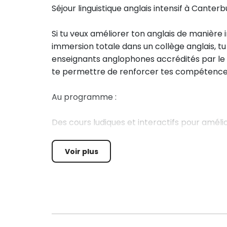
Séjour linguistique anglais intensif à Canterb
Si tu veux améliorer ton anglais de manière 
immersion totale dans un collège anglais, t
enseignants anglophones accrédités par le Br
te permettre de renforcer tes compétences 
Au programme :
Des cours ludiques et interactifs pour amélio
est fait pour que tu progresses tout en t'am
Voir plus
Découverte de Canterbury pendant une demi
ville historique et ses charmants canaux.
Chaque jour, tu pourras aussi pratiquer des a
culturelles pour diversifier ton apprentissag