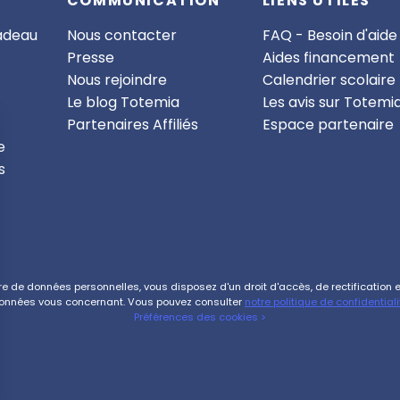
COMMUNICATION
LIENS UTILES
cadeau
Nous contacter
FAQ - Besoin d'aide
Presse
Aides financement
Nous rejoindre
Calendrier scolaire
Le blog Totemia
Les avis sur Totemi
Partenaires Affiliés
Espace partenaire
e
s
de données personnelles, vous disposez d'un droit d'accès, de rectification et 
onnées vous concernant. Vous pouvez consulter
notre politique de confidentiali
Préférences des cookies >