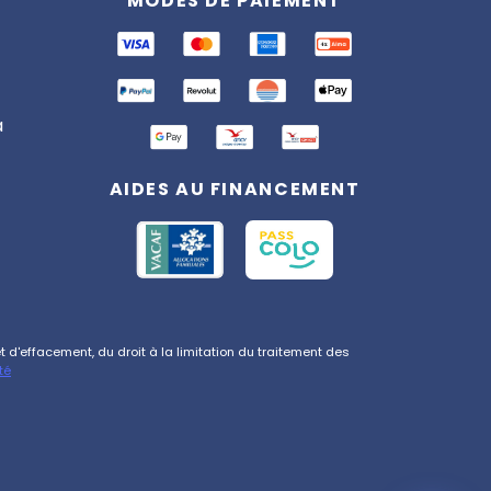
MODES DE PAIEMENT
En ligne
Bonjour ! 👋 Je suis l'assistant
Totemia. Posez-moi vos
questions sur nos séjours !
a
AIDES AU FINANCEMENT
d'effacement, du droit à la limitation du traitement des
té