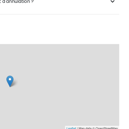
 d'annulation ?
Leaflet
| Map data © OpenStreetMap