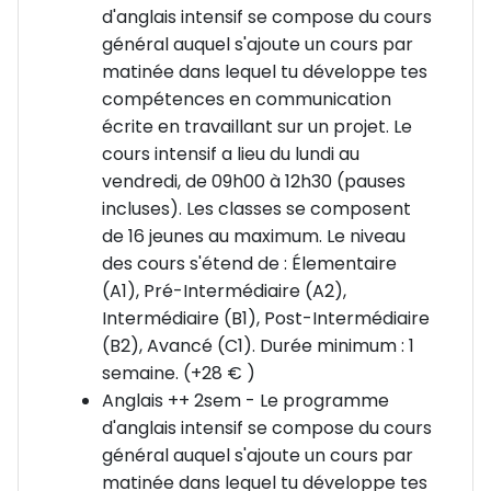
d’étude. Tous les bâtiments (cours, résidence,
d'anglais intensif se compose du cours
restauration) sont à proximité les uns des autres,
général auquel s'ajoute un cours par
dans un environnement sécurisé et stimulant.
matinée dans lequel tu développe tes
compétences en communication
📚 Choisis le cours adapté à ton rythme
écrite en travaillant sur un projet. Le
Cours d’anglais général – Inclus
cours intensif a lieu du lundi au
Du lundi au vendredi, de 9h00 à 11h45 (pauses
vendredi, de 09h00 à 12h30 (pauses
incluses)
incluses). Les classes se composent
15 cours de 45 min / semaine
de 16 jeunes au maximum. Le niveau
Objectif : maîtriser grammaire, vocabulaire,
des cours s'étend de : Élementaire
compréhension et expression orale. Groupes de 16
(A1), Pré-Intermédiaire (A2),
élèves max : niveaux A1 à C1
Intermédiaire (B1), Post-Intermédiaire
Pour une meilleure progression, il est recommandé
(B2), Avancé (C1). Durée minimum : 1
de rester plus d’une semaine.
semaine. (+28 € )
Anglais ++ 2sem - Le programme
Cours intensif – En option
d'anglais intensif se compose du cours
Du lundi au vendredi, de 9h00 à 12h30 (pauses
général auquel s'ajoute un cours par
incluses)
matinée dans lequel tu développe tes