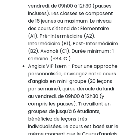
la Table Ronde du roi Arthur, ses rues pavées
vendredi, de 09h00 à 12h30 (pauses
animées, et une qualité de vie exceptionnelle.
incluses). Les classes se composent
de 16 jeunes au maximum. Le niveau
🎉 Activités incluses & ambiance internationale
des cours s'étend de : Élementaire
Après les cours, place au fun ! Chaque jour, des
(A1), Pré-Intermédiaire (A2),
activités variées et encadrées sont proposées
Intermédiaire (B1), Post-Intermédiaire
l’après-midi et en soirée 🤩
(B2), Avancé (C1). Durée minimum : 1
Activités culturelles & sportives :
semaine. (+84 € )
Town walk, quiz sur la ville
Anglais VIP 1sem - Pour une approche
Football, basketball, softball ⚽️
personnalisée, envisagez notre cours
Ateliers créatifs : arts plastiques, santé & beauté, DIY,
d'anglais en mini-groupe (20 leçons
smoothies,crêpes « Pimp your T-shirt & Tote bag »,
par semaine), qui se déroule du lundi
🎨
au vendredi, de 09h00 à 12h30 (y
Visites culturelles : Cathédrale de Winchester, Great
compris les pauses). Travaillant en
Hall, Promenade de Keats
groupes de jusqu'à 6 étudiants,
Activités extérieures :
bénéficiez de leçons très
Nuit des zombies
individualisées. Le cours est basé sur le
Chasse au trésor & rallye photo
même concept que le Cours d'anglais