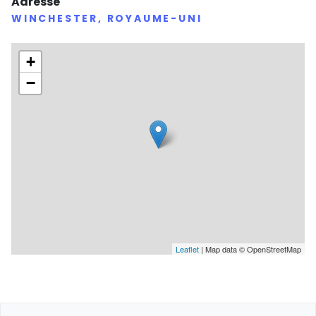
Adresse
WINCHESTER, ROYAUME-UNI
+
−
Leaflet
| Map data © OpenStreetMap