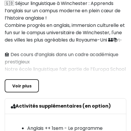
🇬🇧 Séjour linguistique à Winchester : Apprends
l’anglais sur un campus moderne en plein cœur de
l’histoire anglaise !
Combine progrès en anglais, immersion culturelle et
fun sur le campus universitaire de Winchester, l'une
des villes les plus agréables du Royaume-Uni 🏰📚✨
🏫 Des cours d’anglais dans un cadre académique
prestigieux
Notre école linguistique fait partie de l’Europa School
of English, accréditée par le British Council, gage de
qualité pour l’enseignement de l’anglais au
Voir plus
Royaume-Uni.
Les cours ont lieu sur le campus moderne de
l’Université King Alfred à Winchester, dans des salles
Activités supplémentaires (en option)
de classe spacieuses et lumineuses.
Tu apprendras l’anglais tout en développant tes
compétences interculturelles et tes techniques
Anglais ++ 1sem - Le programme