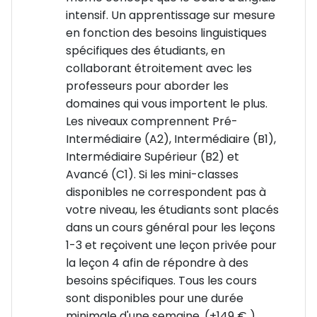
Activités intérieures :
intensif. Un apprentissage sur mesure
🎭 Cluedo, Just Dance Battles, Karaoké, soirée «
en fonction des besoins linguistiques
Masques »
spécifiques des étudiants, en
Soirées & fêtes :
collaborant étroitement avec les
Soirée de bienvenue & d’adieu
professeurs pour aborder les
IP’s Got Talent 🎤
domaines qui vous importent le plus.
Soirée ciné, jeux, nuit surprise 🍿
Les niveaux comprennent Pré-
Zone détente :
Intermédiaire (A2), Intermédiaire (B1),
IP Ocean Lounge avec tennis de table, badminton &
Intermédiaire Supérieur (B2) et
chill zone
Avancé (C1). Si les mini-classes
Excursions hebdomadaires 🚌
disponibles ne correspondent pas à
Chaque semaine, tu partiras en excursion encadrée
votre niveau, les étudiants sont placés
pour découvrir le sud de l’Angleterre :
dans un cours général pour les leçons
1 excursion d’une demi-journée (ex : Bournemouth,
1-3 et reçoivent une leçon privée pour
Salisbury, Portsmouth, Southampton)
la leçon 4 afin de répondre à des
+ 1 demi-journée supplémentaire et 1 excursion d'une
besoins spécifiques. Tous les cours
journée entière pour chaque semaine
sont disponibles pour une durée
supplémentaire (ex : Londres, Bath, Brighton, Oxford)
minimale d'une semaine. (+149 € )