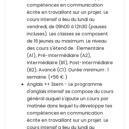
Tu développes ton expression écrite en travaillant
compétences en communication
sur un projet personnel.
écrite en travaillant sur un projet. Le
16 élèves max, niveaux A1 à C1
cours intensif a lieu du lundi au
(Pour un séjour d’1 semaine, choisis Anglais ++ 1sem)
vendredi, de 09h00 à 12h30 (pauses
incluses). Les classes se composent
Cours en mini-groupe – En option
de 16 jeunes au maximum. Le niveau
Maximum 6 élèves par classe
des cours s'étend de : Élementaire
De 9h30 à 12h45, niveaux A2 à B2
(A1), Pré-Intermédiaire (A2),
Idéal pour progresser rapidement grâce à un
Intermédiaire (B1), Post-Intermédiaire
enseignement personnalisé.
(B2), Avancé (C1). Durée minimum : 1
Si le groupe n’est pas adapté à ton niveau, tu suivras
semaine. (+56 € )
le cours général (leçons 1 à 3) + 1 leçon privée ciblée.
Anglais ++ 3sem - Le programme
( Pour 2 semaines, choisis Anglais VIP 2sem)
d'anglais intensif se compose du cours
général auquel s'ajoute un cours par
🏛️ Winchester : histoire, nature & modernité
matinée dans lequel tu développe tes
À seulement 1h de Londres, Winchester est
compétences en communication
l’ancienne capitale anglaise.
écrite en travaillant sur un projet. Le
🏰 Tu y découvriras la cathédrale impressionnante,
cours intensif a lieu du lundi au