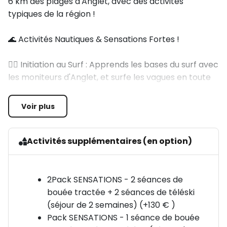
6 km des plages d'Anglet, avec des activités
typiques de la région !
🌊 Activités Nautiques & Sensations Fortes !
🏄‍♂️ Initiation au Surf : Apprends les bases du surf avec
les moniteurs d'Anglet, et surfe les vagues en toute
sécurité !
Voir plus
🚣‍♂️ Paddle : Maîtrise l'art de pagayer sur l'eau en
équilibre et découvre la sensation de glisse !
Activités supplémentaires (en option)
🌊 Pirogue Hawaïenne : Embarque pour une aventure
collective à la découverte des canaux de Bayonne !
2Pack SENSATIONS - 2 séances de
🎉 Journée au Water Park !
bouée tractée + 2 séances de téléski
(séjour de 2 semaines) (+130 € )
Pack SENSATIONS - 1 séance de bouée