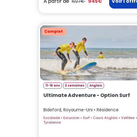
À partir de
945€
Voir l'offr
1027€
Complet
11-16 ans
2 semaines
Anglais
Ultimate Adventure - Option Surf
Bideford, Royaume-Uni • Résidence
Escalade • Excursion • Surf • Cours Anglais • Veillées •
Tyrolienne