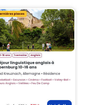
ernières places
0-16 ans
1 semaine
Anglais
éjour linguistique anglais à
bernburg 10-16 ans
ad Kreuznach, Allemagne • Résidence
• Excursion • Cinéma • Football • Volley-Ball •
Cours Anglais • Veillées • Feu De Camp