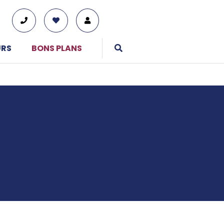
URS
BONS PLANS
01 76 38 10 92
Du lundi au vendredi : 9h30-13h et 14h-19h
Le samedi : 10h-17h
Tous nos moyens de contact