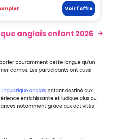
omplet
Voir l'offre
tique anglais enfant 2026
r parler couramment cette langue qu’un
mmer camps. Les participants ont aussi
 linguistique anglais
enfant destiné aux
érience enrichissante et ludique plus ou
 vacances notamment grâce aux activités