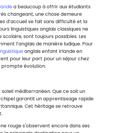
Irlande
a beaucoup à offrir aux étudiants
t très changeant, une chose demeure
s d’accueil se fait sans difficulté et la
urs linguistiques anglais classiques ne
colaire, sont toujours possibles. Les
ment l’anglais de manière ludique. Pour
inguistique
anglais enfant Irlande en
ent pour leur part pour un séjour chez
e prompte évolution.
x soleil méditerranéen. Que ce soit un
archipel garantit un apprentissage rapide
ritannique. Cet héritage se retrouve
t.
one rouge s'observent encore dans ses