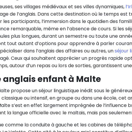
ineuses, ses villages médiévaux et ses villes dynamiques,
l’
ssage de l’anglais. Dans cette destination où le temps es
r les participants, l’immersion dans le quotidien des famille
ance remarquable, même en l’absence de cours. Si les séjo
les plus longues, durant un semestre ou toute une année s
ont tout autant d’options pour apprendre à parler couram
cialiser dans l’anglais des affaires ou autres, un
séjour l
sagé. Ceux qui souhaitent apprécier un progrès rapide opt
ps, autour d’un repas ou lors de sorties, garantissent un
e anglais enfant à Malte
 Malte propose un séjour linguistique inédit sous le généreu
e
classique ou intensif, en groupe ou dans une école, cet 
 Malte s’est en effet largement imprégnée de l’influence b
t la langue officielle avec le maltais, mais pas seulemen
que comme la conduite à gauche et les cabines de téléph