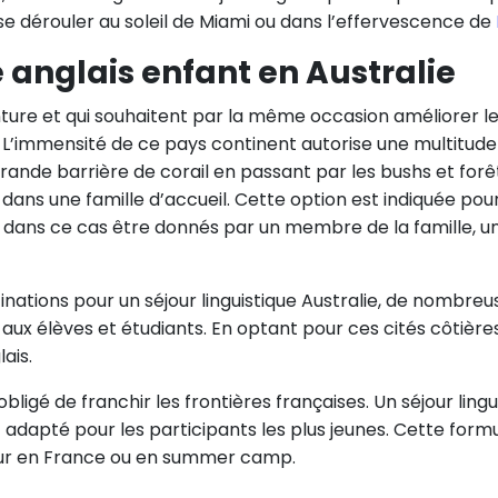
 se dérouler au soleil de Miami ou dans l’effervescence de
e anglais enfant en Australie
ure et qui souhaitent par la même occasion améliorer leur 
n. L’immensité de ce pays continent autorise une multitu
rande barrière de corail en passant par les bushs et forê
r dans une famille d’accueil. Cette option est indiquée pour
 dans ce cas être donnés par un membre de la famille, u
stinations pour un séjour linguistique Australie, de nombre
ux élèves et étudiants. En optant pour ces cités côtières,
ais.
 obligé de franchir les frontières françaises. Un séjour ling
adapté pour les participants les plus jeunes. Cette form
seur en France ou en summer camp.