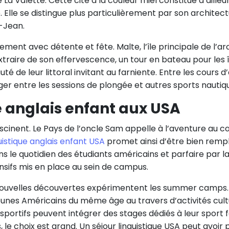
 La Valette. Cette cité à la couleur miel constitue d’ailleu
te. Elle se distingue plus particulièrement par son archit
t-Jean.
ment avec détente et fête. Malte, l’île principale de l’ar
extraire de son effervescence, un tour en bateau pour les
té de leur littoral invitant au farniente. Entre les cours 
uger entre les sessions de plongée et autres sports nautiq
e anglais enfant aux USA
scinent. Le Pays de l’oncle Sam appelle à l’aventure au c
guistique anglais enfant USA
promet ainsi d’être bien rempli
ns le quotidien des étudiants américains et parfaire par 
nsifs mis en place au sein de campus.
 nouvelles découvertes expérimentent les summer camps. 
jeunes Américains du même âge au travers d’activités cult
s sportifs peuvent intégrer des stages dédiés à leur sport 
s, le choix est grand. Un séjour linguistique USA peut avoir 