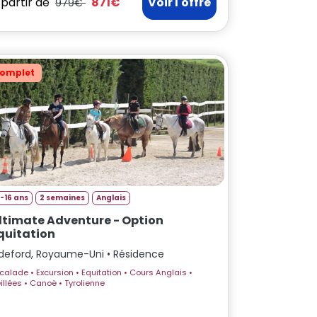
 partir de
871€
Voir l'offre
979€
omplet
1-16 ans
2 semaines
Anglais
ltimate Adventure - Option
quitation
ideford, Royaume-Uni • Résidence
 Excursion • Equitation • Cours Anglais •
Veillées • Canoë • Tyrolienne