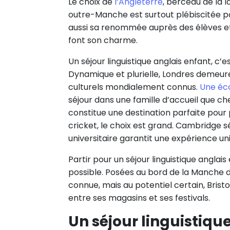
Le choix de
l’Angleterre
, berceau de la 
outre-Manche est surtout plébiscitée pou
aussi sa renommée auprès des élèves et d
font son charme.
Un séjour linguistique anglais enfant, c’
Dynamique et plurielle, Londres demeure 
culturels mondialement connus.
Une éco
séjour dans une famille d’accueil que che
constitue une destination parfaite pour p
cricket, le choix est grand. Cambridge sé
universitaire garantit une expérience un
Partir pour un séjour linguistique angla
possible. Posées au bord de la Manche d
connue, mais au potentiel certain, Brist
entre ses magasins et ses festivals.
Un séjour linguistiqu