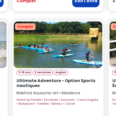
e
Complet
Voir l'offre
À
Complet
C
11-16 ans
2 semaines
Anglais
1
Ultimate Adventure - Option Sports
U
nautiques
É
Bideford, Royaume-Uni • Résidence
B
Stand Up Paddle • Escalade • Excursion • Cours Anglais
Escalade •
• Bodyboard • Veillées • Bateau • Canoë