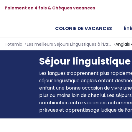
Paiement en 4 fois & Chèques vacances
COLONIE DE VACANCES
ÉTÉ
Totemia
Les meilleurs Séjours Linguistiques à l’Étranger - Totemia
Anglais
Séjour linguistique
Les langues s’apprennent plus rapidemen
séjour linguistique anglais enfant destin
enfant une bonne occasion de vivre une
plus ou moins loin de chez lui. Les séjour
combination entre vacances notamment g
prévues et apprentissage ludique de l’an