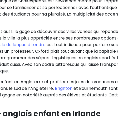
langue de Shakespeare, est l’évidence même pour l’appren
r se familiariser et se perfectionner avec l’authentique a
es étudiants pour sa pluralité. La multiplicité des accen
est aussi le gage de découvrir des villes variées qui répond
la ville la plus appréciée entre ses nombreuses options d
le de langue à Londre
est tout indiquée pour parfaire ses
z un professeur. Oxford plait tout autant que la capitale an
rogrammer des séjours linguistiques en anglais sportifs. En
duit aussi. Avec son cadre pittoresque qui laisse transpara
ique.
is enfant en Angleterre et profiter des joies des vacance
ans le sud de l’Angleterre,
Brighton
et Bournemouth sont 
ol gagne en notoriété auprès des élèves et étudiants. Cett
e anglais enfant en Irlande