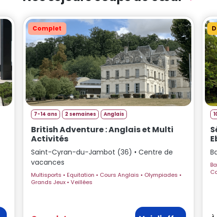
Complet
D
7-14 ans
2 semaines
Anglais
1
British Adventure : Anglais et Multi
S
Activités
E
Saint-Cyran-du-Jambot (36) • Centre de
B
vacances
Basketball 
Multisports • Equitation • Cours Anglais • Olympiades •
Grands Jeux • Veillées