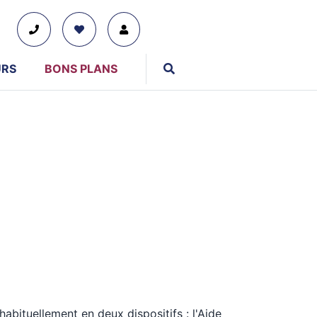
URS
BONS PLANS
01 76 38 10 92
Du lundi au vendredi : 9h30-13h et 14h-19h
Le samedi : 10h-17h
Tous nos moyens de contact
bituellement en deux dispositifs : l'Aide