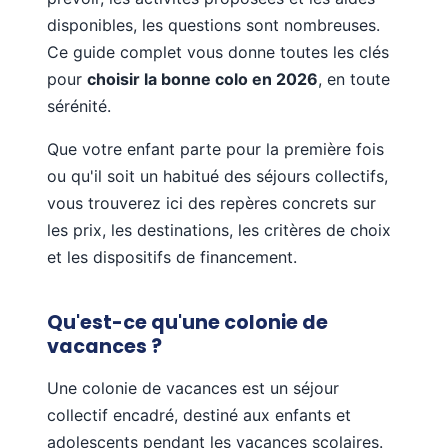
disponibles, les questions sont nombreuses.
Assistant
Totemia
En ligne
Ce guide complet vous donne toutes les clés
pour
choisir la bonne colo en 2026
, en toute
sérénité.
Bonjour ! 👋 Je suis l'assistant Totemia.
Posez-moi vos questions sur nos séjours !
Que votre enfant parte pour la première fois
ou qu'il soit un habitué des séjours collectifs,
vous trouverez ici des repères concrets sur
les prix, les destinations, les critères de choix
et les dispositifs de financement.
Qu'est-ce qu'une colonie de
vacances ?
Une colonie de vacances est un séjour
collectif encadré, destiné aux enfants et
adolescents pendant les vacances scolaires.