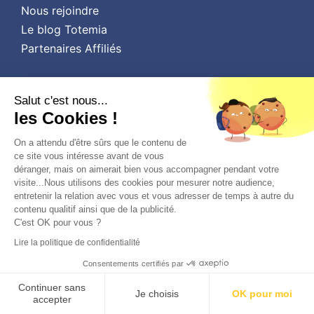
Nous rejoindre
Le blog Totemia
Partenaires Affiliés
Salut c'est nous...
LIENS UTILES
les Cookies !
FAQ - Besoin d'aide
On a attendu d'être sûrs que le contenu de
Aides financement
ce site vous intéresse avant de vous
déranger, mais on aimerait bien vous accompagner pendant votre
Calendrier scolaire
visite...Nous utilisons des cookies pour mesurer notre audience,
Les avis sur Totemia
entretenir la relation avec vous et vous adresser de temps à autre du
contenu qualitif ainsi que de la publicité.
Espace partenaire
C'est OK pour vous ?
Lire la politique de confidentialité
Consentements certifiés par
MODES DE PAIEMENT
Continuer sans
Je choisis
OK pour moi
accepter