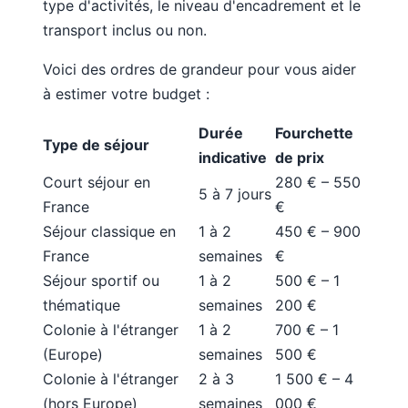
type d'activités, le niveau d'encadrement et le
transport inclus ou non.
Voici des ordres de grandeur pour vous aider
à estimer votre budget :
Durée
Fourchette
Type de séjour
indicative
de prix
Court séjour en
280 € – 550
5 à 7 jours
France
€
Séjour classique en
1 à 2
450 € – 900
France
semaines
€
Séjour sportif ou
1 à 2
500 € – 1
thématique
semaines
200 €
Colonie à l'étranger
1 à 2
700 € – 1
(Europe)
semaines
500 €
Colonie à l'étranger
2 à 3
1 500 € – 4
(hors Europe)
semaines
000 €