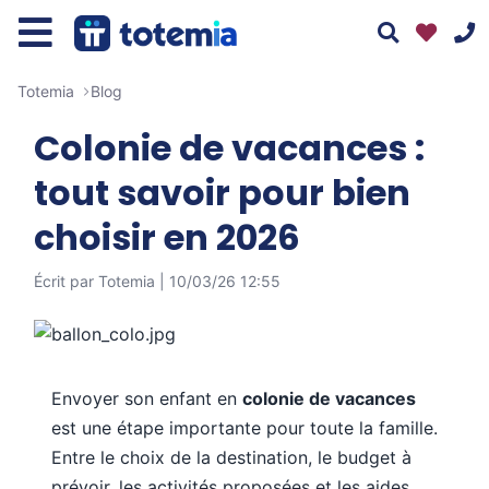
Totemia
Blog
Colonie de vacances :
tout savoir pour bien
choisir en 2026
01 76 38 10 92
Écrit par Totemia |
10/03/26 12:55
Du lundi au vendredi : 9h30-13h et 14h-19h
Le samedi : 10h-17h
Tous nos moyens de contact
Envoyer son enfant en
colonie de vacances
est une étape importante pour toute la famille.
Entre le choix de la destination, le budget à
prévoir, les activités proposées et les aides