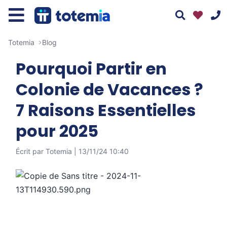
Totemia
Blog
Pourquoi Partir en
Colonie de Vacances ?
7 Raisons Essentielles
01 76 38 10 92
pour 2025
Du lundi au vendredi : 9h30-13h et 14h-19h
Le samedi : 10h-17h
Écrit par Totemia |
13/11/24 10:40
Assistant
Totemia
Tous nos moyens de contact
En ligne
Bonjour ! 👋 Je suis l'assistant Totemia.
Posez-moi vos questions sur nos séjours !