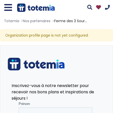
Totemia
Nos partenaires
Ferme des 3 Sources
Organization profile page is not yet configured
Assistant
Totemia
En ligne
01 76 38 10 92
Du lundi au vendredi : 9h30-13h et 14h-19h
Bonjour ! 👋 Je suis l'assistant Totemia.
Le samedi : 10h-17h
Posez-moi vos questions sur nos
séjours !
Tous nos moyens de contact
Inscrivez-vous à notre newsletter pour
recevoir nos bons plans et inspirations de
séjours !