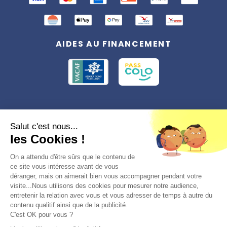
AIDES AU FINANCEMENT
Conformément à la réglementation applicable en matière de données
Salut c'est nous...
personnelles, vous disposez d'un droit d'accès, de rectification et
les Cookies !
d'effacement, du droit à la limitation du traitement des données vous
concernant. Vous pouvez consulter
notre politique de confidentialité
Préférences des cookies >
On a attendu d'être sûrs que le contenu de
ce site vous intéresse avant de vous
déranger, mais on aimerait bien vous accompagner pendant votre
visite...Nous utilisons des cookies pour mesurer notre audience,
entretenir la relation avec vous et vous adresser de temps à autre du
contenu qualitif ainsi que de la publicité.
C'est OK pour vous ?
© 2026, Totemia