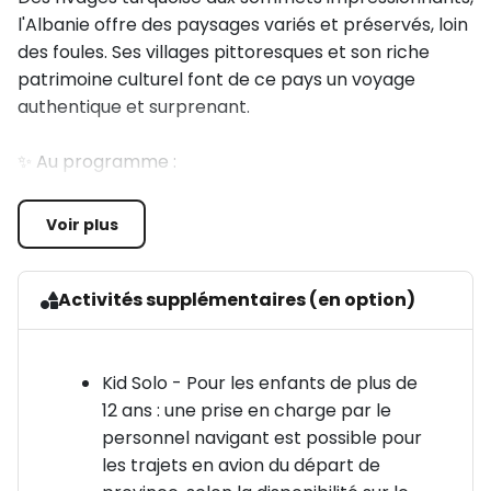
l'Albanie offre des paysages variés et préservés, loin
des foules. Ses villages pittoresques et son riche
patrimoine culturel font de ce pays un voyage
authentique et surprenant.
✨ Au programme :
• Durrës : découverte de l'une des plus anciennes
Voir plus
villes d'Albanie, entre vestiges antiques, promenade
maritime animée et longues plages de l'Adriatique.
Un mélange parfait entre culture et détente.
Activités supplémentaires (en option)
• Tirana : visite guidée de la capitale albanaise à la
découverte de ses principaux monuments : la
Kid Solo - Pour les enfants de plus de
mosquée Et'hem Bey, l'Opéra, la Tour de l'Horloge et
12 ans : une prise en charge par le
la célèbre Pyramide de Tirana offrant une belle vue
personnel navigant est possible pour
sur la ville.
les trajets en avion du départ de