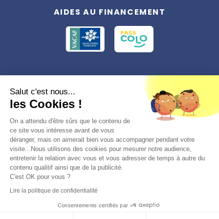
AIDES AU FINANCEMENT
Conformément à la réglementation applicable en matière de données
Salut c'est nous...
personnelles, vous disposez d'un droit d'accès, de rectification et
les Cookies !
d'effacement, du droit à la limitation du traitement des données vous
concernant. Vous pouvez consulter
notre politique de confidentialité
Préférences des cookies >
On a attendu d'être sûrs que le contenu de
ce site vous intéresse avant de vous
déranger, mais on aimerait bien vous accompagner pendant votre
visite...Nous utilisons des cookies pour mesurer notre audience,
entretenir la relation avec vous et vous adresser de temps à autre du
contenu qualitif ainsi que de la publicité.
C'est OK pour vous ?
© 2026, Totemia
Lire la politique de confidentialité
Plan du site
CGV/CGU
Politique de
Consentements certifiés par
confidentialité