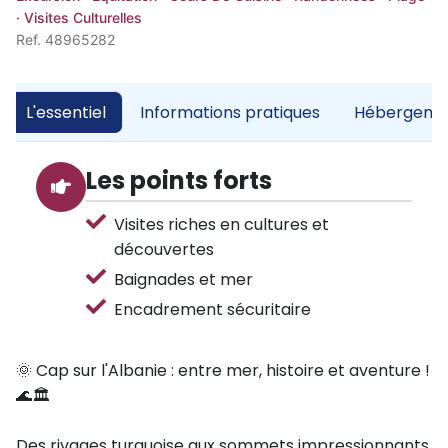
· Visites Culturelles
Ref. 48965282
L'essentiel
Informations pratiques
Hébergemen
Les points forts
Visites riches en cultures et
découvertes
Baignades et mer
Encadrement sécuritaire
🌞 Cap sur l'Albanie : entre mer, histoire et aventure !
🌊🏛️
Des rivages turquoise aux sommets impressionnants,