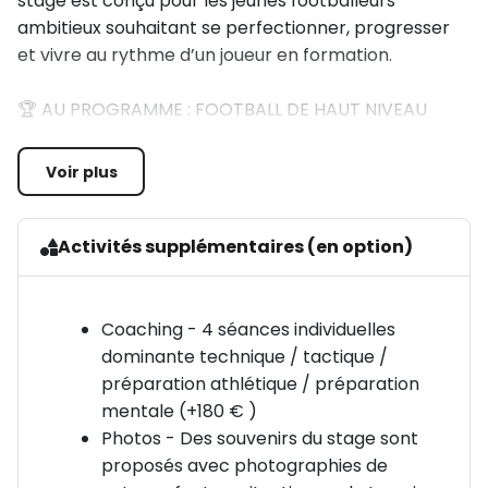
stage est conçu pour les jeunes footballeurs
ambitieux souhaitant se perfectionner, progresser
et vivre au rythme d’un joueur en formation.
🏆 AU PROGRAMME : FOOTBALL DE HAUT NIVEAU
⚽ Deux entraînements par jour avec un suivi
Voir plus
personnalisé
📍 Contenu appliqué en centre de formation :
Activités supplémentaires (en option)
Technique individuelle : maîtrise, enchaînements,
dribbles, finition
Coaching - 4 séances individuelles
dominante technique / tactique /
Technico-tactique : jeux de conservation,
préparation athlétique / préparation
placements, transitions
mentale (+180 € )
Photos - Des souvenirs du stage sont
Tactique collective : gestion des espaces, animations
proposés avec photographies de