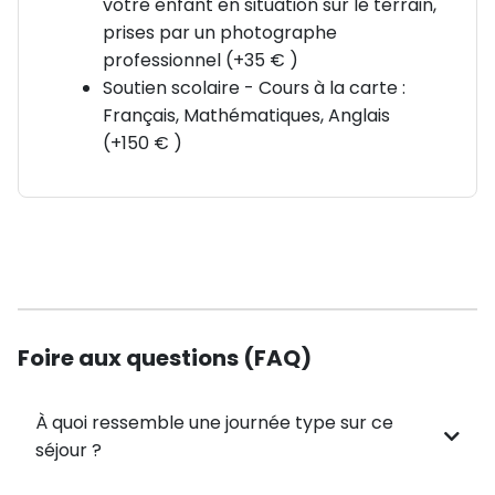
offensives et défensives
votre enfant en situation sur le terrain,
prises par un photographe
Préparation physique & mentale : coordination,
professionnel (+35 € )
endurance, confiance en soi
Soutien scolaire - Cours à la carte :
Français, Mathématiques, Anglais
🔥 EXERCICES CLÉS
(+150 € )
Réveil musculaire les pieds dans le sable, face à
l’Atlantique
Entraînements spécifiques : opposition avec appuis,
jeux au poste
Matchs à thème : 4v4, 8v8, 10v10
Football diversifié : Beach-soccer, Five, Tennis-
ballon, Futsal
Foire aux questions (FAQ)
🏋️‍♂️ Approche complète avec nos spécialistes
À quoi ressemble une journée type sur ce
Préparateur physique : travail des appuis, puissance,
séjour ?
endurance