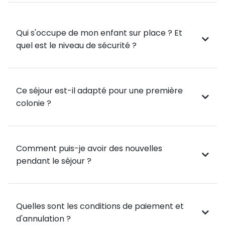
Préparateur mental : concentration, objectifs,
gestion du stress
Qui s'occupe de mon enfant sur place ? Et
quel est le niveau de sécurité ?
Encadrement pédagogique : accompagnement et
autonomie des joueurs
🌿 ACTIVITÉS COMPLÉMENTAIRES & VIE SUR PLACE
Ce séjour est-il adapté pour une première
colonie ?
🏊 Piscine, VTT, Tir à l’arc, Tennis, Golf, Sports
collectifs indoor
Comment puis-je avoir des nouvelles
?? Veillées et animations chaque soir pour des
pendant le séjour ?
moments de détente
📚 Soutien scolaire (Français, Anglais,
Mathématiques) disponible sur demande
Quelles sont les conditions de paiement et
d'annulation ?