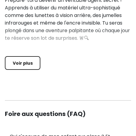
Prépare-toi à devenir un véritable agent secret !
Apprends à utiliser du matériel ultra-sophistiqué
comme des lunettes à vision arrière, des jumelles
infrarouges et même de l'encre invisible. Tu seras
plongé dans une aventure palpitante où chaque jour
te réserve son lot de surprises. 🚨🔍
✨ Au programme :
Voir plus
Karting : 3 sessions de pilotage pour les jeunes à
partir de 7 ans et plus d’1m20 🏎️
Accrobranche ou Tyrolienne à virages au Mont Dore
(uniquement pour les plus de 1m30 et 40kg) 🌲🎢
Initiation au Biathlon avec cibles laser 🔫
Utilisation de matériel d'agent secret : drones,
Foire aux questions (FAQ)
lunettes vision arrière, jumelles infrarouges et encre
invisible 🕶️📡