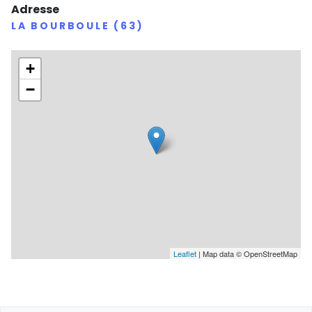
Adresse
LA BOURBOULE (63)
+
−
Leaflet
| Map data © OpenStreetMap