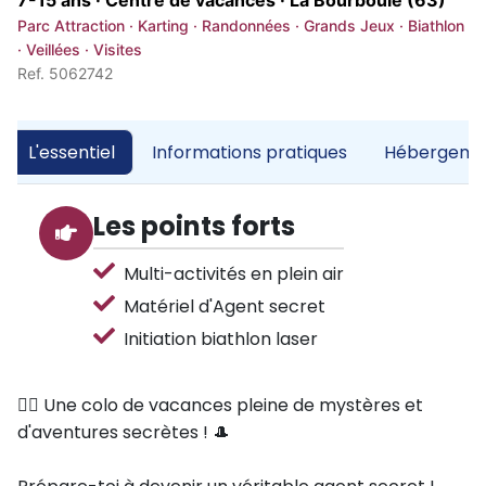
7-15 ans · Centre de vacances ·
La Bourboule (63)
Parc Attraction · Karting · Randonnées · Grands Jeux · Biathlon
· Veillées · Visites
Ref. 5062742
L'essentiel
Informations pratiques
Hébergemen
Les points forts
Multi-activités en plein air
Matériel d'Agent secret
Initiation biathlon laser
🕵️‍♂️ Une colo de vacances pleine de mystères et
d'aventures secrètes ! 🎩