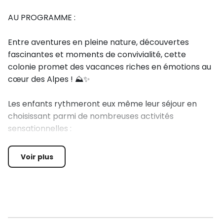
AU PROGRAMME :
Entre aventures en pleine nature, découvertes
fascinantes et moments de convivialité, cette
colonie promet des vacances riches en émotions au
cœur des Alpes ! ⛰️✨
Les enfants rythmeront eux même leur séjour en
choisissant parmi de nombreuses activités
sensationnelles :
- Accrobranche ou Via Ferrata: une session de 2h
pour montrer ses talents d'acrobate
Voir plus
- Randonnée aquatique ou Canyoning: une session
de 2h pour se rafraichir en s'amusant dans les
torrents et en observant la faune et la flore locale.
- Montain Kart: Une descente d'1h d'une piste de ski à
bord d'un kart.