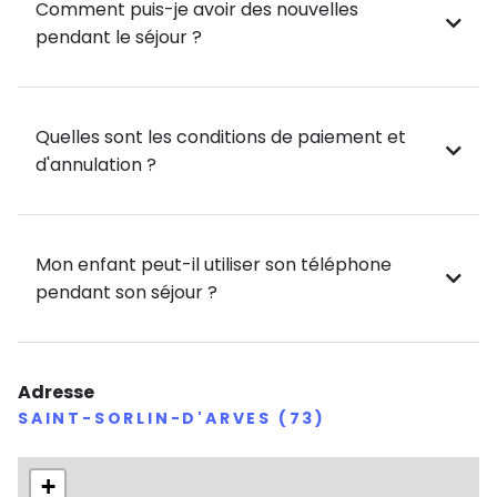
Comment puis-je avoir des nouvelles
sur les transat de la terrasse du chalet. Chaque
pendant le séjour ?
soirée se poursuivra dans une ambiance
chaleureuse grâce aux veillées organisées par les
animateurs.
Quelles sont les conditions de paiement et
Et pour terminer le séjour en beauté : place à la
d'annulation ?
traditionnelle Boum de fin de colo, un moment festif
et mémorable pour célébrer ensemble tous les
souvenirs de cette incroyable aventure ! 🎉🌟
Mon enfant peut-il utiliser son téléphone
pendant son séjour ?
Adresse
SAINT-SORLIN-D'ARVES (73)
+