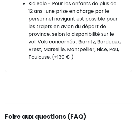
activités nautiques sur son lac.
Kid Solo - Pour les enfants de plus de
12 ans : une prise en charge par le
🛶 Velenje : sensations fortes sur l’un des plus beaux
personnel navigant est possible pour
lacs du pays avec paddle, kayak et bouée tractée.
les trajets en avion du départ de
Exploration des grottes de Škocjan, classées à
province, selon la disponibilité sur le
l’UNESCO.
vol. Vols concernés : Biarritz, Bordeaux,
Brest, Marseille, Montpellier, Nice, Pau,
🌲 Vallée de Logarska : randonnée au cœur d’une
Toulouse. (+130 € )
nature intacte, jusqu’à la majestueuse cascade Rinka
(90m de haut).
🏖️ Portorož & Piran : détente sur la côte adriatique,
croisière "Fish Pic Nic" et baignade dans une eau
cristalline.
Foire aux questions (FAQ)
✨ Pourquoi choisir ce séjour ?
Un parfait équilibre entre nature, sport et