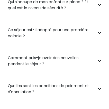
Qui s'occupe de mon enfant sur place ? Et
découverte
quel est le niveau de sécurité ?
Des paysages spectaculaires et préservés
Des activités variées pour une immersion totale
🌟 Offrez à votre enfant un été inoubliable entre
Ce séjour est-il adapté pour une première
lacs, montagnes et mer Adriatique ! 🌊🏕️
colonie ?
Comment puis-je avoir des nouvelles
pendant le séjour ?
Quelles sont les conditions de paiement et
d'annulation ?