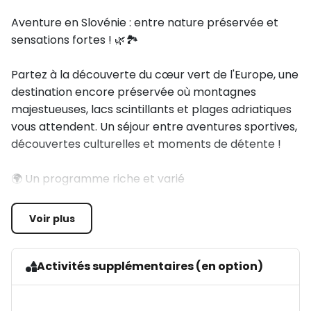
Aventure en Slovénie : entre nature préservée et
sensations fortes ! 🌿🏞️
Partez à la découverte du cœur vert de l'Europe, une
destination encore préservée où montagnes
majestueuses, lacs scintillants et plages adriatiques
vous attendent. Un séjour entre aventures sportives,
découvertes culturelles et moments de détente !
🌍 Un programme riche et varié
🏰 Ljubljana : visite guidée de la capitale verte avec
Voir plus
ses espaces naturels, montée en funiculaire au
château et croisière sur la Ljubljanica.
Activités supplémentaires (en option)
🌊 Ptuj : immersion dans l’histoire de cette perle
médiévale, avec détente au parc aquatique et