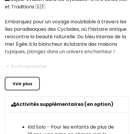
et Traditions 🇬🇷
Embarquez pour un voyage inoubliable à travers les
îles paradisiaques des Cyclades, où l’histoire antique
rencontre la beauté naturelle. Du bleu intense de la
mer Égée à la blancheur éclatante des maisons
typiques, plongez dans un univers enchanteur !
📌 Au Programme :
🏛️ Athènes : La Capitale Antique
Voir plus
🌟 Grand jeu pour découvrir Athènes, la ville qui
abrite des trésors d’histoire et de culture.
Activités supplémentaires (en option)
🏛️ Visite de l’Acropole, du Parthénon et du temple
d’Athéna, des monuments incontournables
Kid Solo - Pour les enfants de plus de
témoignant de la grandeur de l'Antiquité.