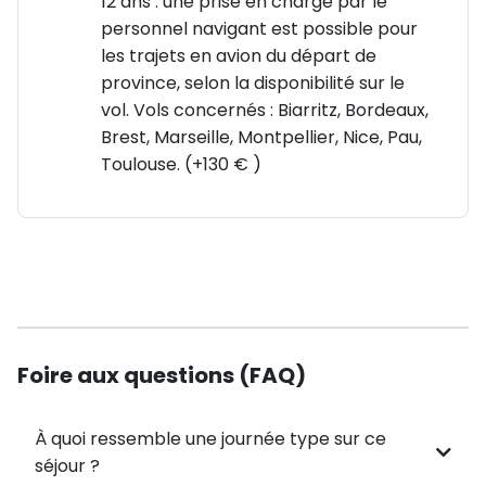
12 ans : une prise en charge par le
personnel navigant est possible pour
🕍 Flânerie dans le quartier de la Plaka, un lieu vivant
les trajets en avion du départ de
avec ses ruelles pittoresques et son atmosphère
province, selon la disponibilité sur le
unique.
vol. Vols concernés : Biarritz, Bordeaux,
Brest, Marseille, Montpellier, Nice, Pau,
🏝️ Paros : L'île aux Maisons Blanches et Bleues
Toulouse. (+130 € )
🌊 Visite de Parikia, la capitale de l'île, avec son port
charmant et ses ruelles étroites.
⛵ Découverte du village de Naoussa, réputé pour
son joli port de pêche et ses tavernes traditionnelles.
Foire aux questions (FAQ)
🏘️ Paros vous séduira par ses villages blancs et
bleus, parfaits pour une immersion dans le cadre
méditerranéen typique.
À quoi ressemble une journée type sur ce
séjour ?