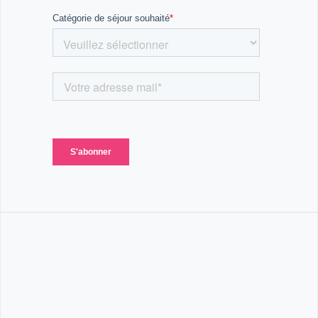
ambiance conviviale.
🌟 Prêt(e) pour une aventure unique au cœur des
Cyclades ? Laissez-vous séduire par la beauté de la
mer Égée et la richesse de ses îles ! ✨