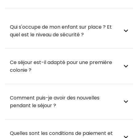
🌿 Amorgos : L'Île Sauvage
⛰️ Visite du monastère de Panagia Chozoviotissa,
perché à flanc de falaise avec des vues
Qui s'occupe de mon enfant sur place ? Et
époustouflantes.
quel est le niveau de sécurité ?
🌊 Baignade dans la crique d'Agia Anna, l'une des plus
belles plages d'Amorgos.
Ce séjour est-il adapté pour une première
🚶‍♂️ Randonnées et snorkeling dans ses eaux
colonie ?
cristallines, parfaits pour les amoureux de la nature
et des paysages préservés.
Comment puis-je avoir des nouvelles
🏙️ Découverte de Katapola et Aegiali, deux villages
pendant le séjour ?
typiques de l'île, idéals pour une immersion dans la
vie locale.
🚣 Activités Aquatiques et Détente
Quelles sont les conditions de paiement et