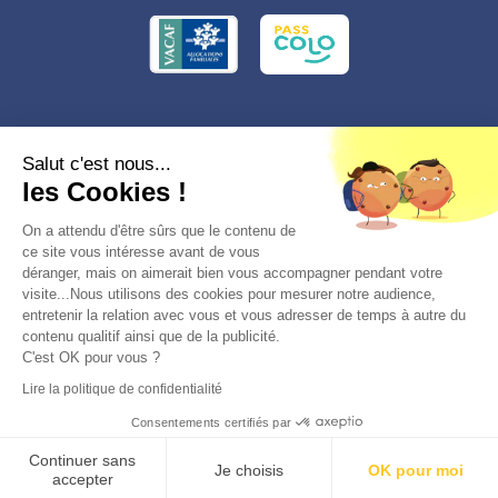
Conformément à la réglementation applicable en matière de données
Salut c'est nous...
personnelles, vous disposez d'un droit d'accès, de rectification et
les Cookies !
d'effacement, du droit à la limitation du traitement des données vous
concernant. Vous pouvez consulter
notre politique de confidentialité
Préférences des cookies >
On a attendu d'être sûrs que le contenu de
ce site vous intéresse avant de vous
déranger, mais on aimerait bien vous accompagner pendant votre
visite...Nous utilisons des cookies pour mesurer notre audience,
entretenir la relation avec vous et vous adresser de temps à autre du
contenu qualitif ainsi que de la publicité.
C'est OK pour vous ?
© 2026, Totemia
Lire la politique de confidentialité
Plan du site
CGV/CGU
Politique de
Consentements certifiés par
confidentialité
S'inscrire en liste d'attente
Continuer sans
Je choisis
OK pour moi
accepter