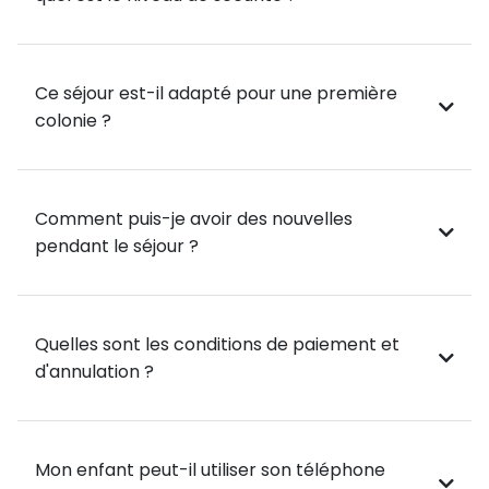
London Eye : Montez à bord de la grande roue de
Londres pour une vue imprenable sur la ville !
Visite du parc Warner Bros. Harry Potter : Entrez
Ce séjour est-il adapté pour une première
dans l'univers magique de Harry Potter ! Explorez les
colonie ?
studios Warner Bros, découvrez les coulisses des
films, admirez les décors, les costumes et les
accessoires emblématiques du célèbre sorcier. Une
Comment puis-je avoir des nouvelles
expérience unique pour tous les fans d’Harry Potter !
pendant le séjour ?
Musées et découvertes culturelles 🖼️
Visite de musées au choix : Plongez dans la culture
Quelles sont les conditions de paiement et
britannique avec une visite au Science Museum, au
d'annulation ?
Natural History Museum, au British Museum, ou au
Tate Modern Museum. Choisissez celui qui vous
intéresse le plus pour en apprendre davantage sur
Mon enfant peut-il utiliser son téléphone
l'histoire et l'art de Londres.