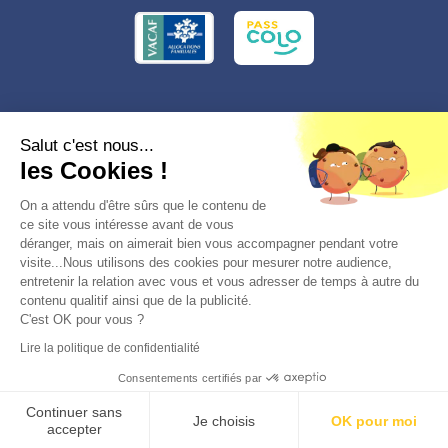
Conformément à la réglementation applicable en matière de données
Salut c'est nous...
personnelles, vous disposez d'un droit d'accès, de rectification et
les Cookies !
d'effacement, du droit à la limitation du traitement des données vous
concernant. Vous pouvez consulter
notre politique de confidentialité
Préférences des cookies >
On a attendu d'être sûrs que le contenu de
ce site vous intéresse avant de vous
déranger, mais on aimerait bien vous accompagner pendant votre
visite...Nous utilisons des cookies pour mesurer notre audience,
entretenir la relation avec vous et vous adresser de temps à autre du
contenu qualitif ainsi que de la publicité.
C'est OK pour vous ?
© 2026, Totemia
Lire la politique de confidentialité
Plan du site
CGV/CGU
Politique de
Consentements certifiés par
confidentialité
Réserver
Continuer sans
Je choisis
OK pour moi
accepter