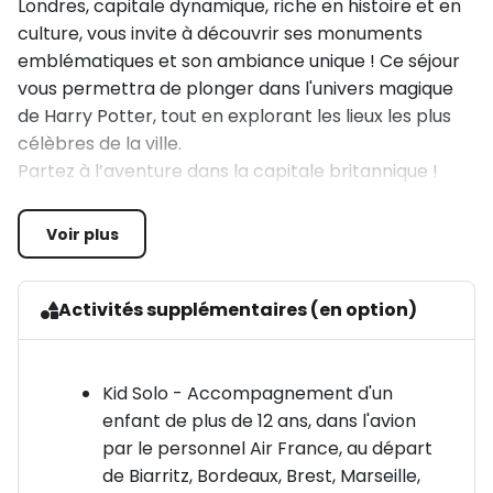
Londres, capitale dynamique, riche en histoire et en
culture, vous invite à découvrir ses monuments
emblématiques et son ambiance unique ! Ce séjour
vous permettra de plonger dans l'univers magique
de Harry Potter, tout en explorant les lieux les plus
célèbres de la ville.
Partez à l’aventure dans la capitale britannique !
Au Programme :
Voir plus
Découverte de Londres et de ses icônes 🏰
Activités supplémentaires (en option)
Visite guidée de Londres : Partez à la découverte de
Buckingham Palace, le palais royal, et assistez à la
relève de la garde. Poursuivez votre exploration
Kid Solo - Accompagnement d'un
avec des visites des monuments emblématiques de
enfant de plus de 12 ans, dans l'avion
la ville : Big Ben, 10 Downing Street, Whitehall, le
par le personnel Air France, au départ
Parlement de Westminster, et Westminster Abbey.
de Biarritz, Bordeaux, Brest, Marseille,