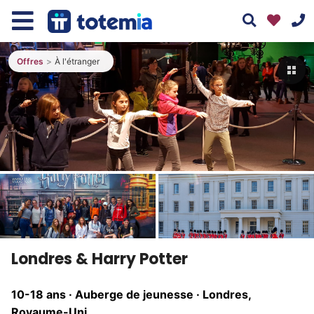
Offres
À l'étranger
01 76 38 10 92
Assistant
Totemia
Du lundi au vendredi : 9h30-13h et 14h-19h
En ligne
Le samedi : 10h-17h
Tous nos moyens de contact
Bonjour ! 👋 Je suis l'assistant Totemia.
Posez-moi vos questions sur nos
Londres & Harry Potter
séjours !
10-18 ans · Auberge de jeunesse ·
Londres,
Royaume-Uni