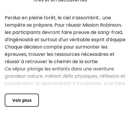
Perdus en pleine forêt, le ciel s’assombrit… une
tempête se prépare. Pour réussir Mission Robinson,
les participants devront faire preuve de sang-froid,
d’ingéniosité et surtout d’un véritable esprit d’équipe.
Chaque décision compte pour surmonter les
épreuves, trouver les ressources nécessaires et
réussir à retrouver le chemin de la sortie.
Ce séjour plonge les enfants dans une aventure
grandeur nature, mêlant défis physiques, réflexion et
coopération. Ils apprendront à s’organiser, à se faire
confiance et à dépasser leurs limites dans un
environnement naturel sécurisé, encadrés par des
Voir plus
animateurs qualifiés.
Entre épreuves sportives et situations inspirées de la
survie, chacun a un rôle à jouer. Ensemble, ils devront
relever les défis pour avancer, s’adapter et réussir