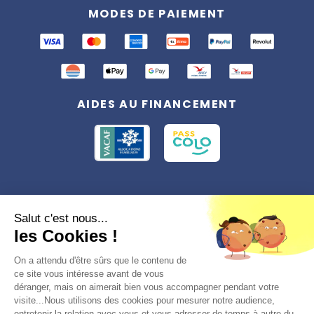
MODES DE PAIEMENT
AIDES AU FINANCEMENT
Conformément à la réglementation applicable en matière de données
Salut c'est nous...
personnelles, vous disposez d'un droit d'accès, de rectification et
les Cookies !
d'effacement, du droit à la limitation du traitement des données vous
concernant. Vous pouvez consulter
notre politique de confidentialité
Préférences des cookies >
On a attendu d'être sûrs que le contenu de
ce site vous intéresse avant de vous
déranger, mais on aimerait bien vous accompagner pendant votre
visite...Nous utilisons des cookies pour mesurer notre audience,
entretenir la relation avec vous et vous adresser de temps à autre du