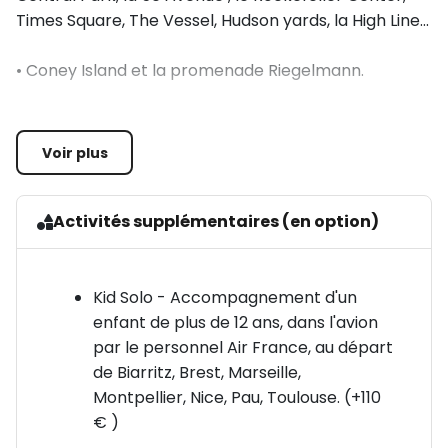
Times Square, The Vessel, Hudson yards, la High Line...
• Coney Island et la promenade Riegelmann.
• Découverte des célèbres quartiers de Chinatown,
Little Italy, Greenwich Village et Soho, Chelsea...
Voir plus
• Chicago (5 nuits) : John Hancock Observatory élu
le plus beau point de vue de la ville, le Shedd
Activités supplémentaires (en option)
Aquarium qui abrite 2100 espèces animales et le
Skydeck pour faire le plein de sensations.
Découverte de la ville quartier par quartier. Détente
Kid Solo - Accompagnement d'un
au bord du lac Michigan.
enfant de plus de 12 ans, dans l'avion
par le personnel Air France, au départ
• Détente, shopping, animations et veillées
de Biarritz, Brest, Marseille,
proposées par l'équipe d'encadrement.
Montpellier, Nice, Pau, Toulouse. (+110
€ )