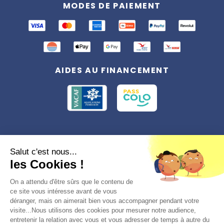
MODES DE PAIEMENT
AIDES AU FINANCEMENT
Conformément à la réglementation applicable en matière de données
Salut c'est nous...
personnelles, vous disposez d'un droit d'accès, de rectification et
les Cookies !
d'effacement, du droit à la limitation du traitement des données vous
concernant. Vous pouvez consulter
notre politique de confidentialité
Préférences des cookies >
On a attendu d'être sûrs que le contenu de
ce site vous intéresse avant de vous
déranger, mais on aimerait bien vous accompagner pendant votre
visite...Nous utilisons des cookies pour mesurer notre audience,
entretenir la relation avec vous et vous adresser de temps à autre du