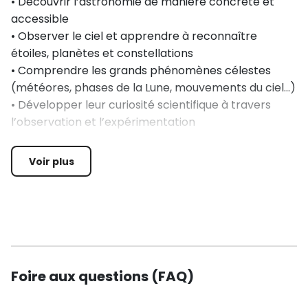
• Découvrir l’astronomie de manière concrète et
accessible
• Observer le ciel et apprendre à reconnaître
étoiles, planètes et constellations
• Comprendre les grands phénomènes célestes
(météores, phases de la Lune, mouvements du ciel…)
• Développer leur curiosité scientifique à travers
l’observation et l’expérimentation
• Partager une expérience collective autour de la
découverte et de l’émerveillement
Voir plus
👉 L’objectif : mieux comprendre l’univers tout en
développant curiosité et esprit scientifique.
Foire aux questions (FAQ)