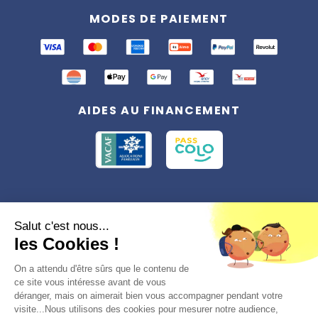
MODES DE PAIEMENT
AIDES AU FINANCEMENT
Conformément à la réglementation applicable en matière de données
Salut c'est nous...
personnelles, vous disposez d'un droit d'accès, de rectification et
les Cookies !
d'effacement, du droit à la limitation du traitement des données vous
concernant. Vous pouvez consulter
notre politique de confidentialité
Préférences des cookies >
On a attendu d'être sûrs que le contenu de
ce site vous intéresse avant de vous
déranger, mais on aimerait bien vous accompagner pendant votre
visite...Nous utilisons des cookies pour mesurer notre audience,