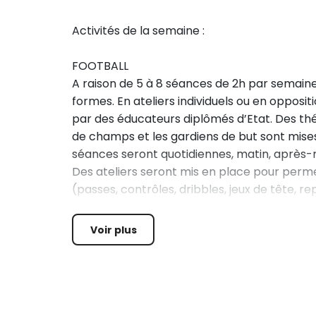
Activités de la semaine :
FOOTBALL
A raison de 5 à 8 séances de 2h par semaine,
formes. En ateliers individuels ou en opposi
par des éducateurs diplômés d’Etat. Des thé
de champs et les gardiens de but sont mises
séances seront quotidiennes, matin, après-mi
Des ateliers seront mis en place pour perm
(passes, contrôles, dribbles, jeux de tête, re
Nous aborderons la préparation physique, la 
et la santé du sportif ne seront pas oubliés.
Voir plus
URBAN SOCCER
Sortie de fin de semaine le vendredi après-m
INDOOR dans l’un des plus grands centres 
car.