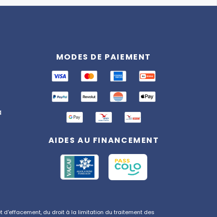
Assistant
Totemia
MODES DE PAIEMENT
En ligne
Bonjour ! 👋 Je suis l'assistant
Totemia. Posez-moi vos
questions sur nos séjours !
a
AIDES AU FINANCEMENT
d'effacement, du droit à la limitation du traitement des