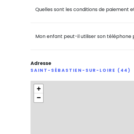
terrain synthétique 5X5
Quelles sont les conditions de paiement et
FUTNET
Plus communément connu sous le nom de tenn
Mon enfant peut-il utiliser son téléphone
avec cette pratique spectaculaire ou la soup
pourront être proposés en fin de semaine. Fil
CÉCIFOOT
Adresse
Le club-phare du Grand-Ouest, Nantes Don B
SAINT-SÉBASTIEN-SUR-LOIRE (44)
handicap, accompagné de nos éducateurs de
voyants).
+
SOIRÉES & JEUX
−
Jeux de société, quizz, culture FOOT ou enco
!
E-FOOT
Salle vidéo et PS4 à disposition pour des to