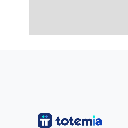
pluie.
Nos séances sont guidées par des thèmes, qu
L’objectif sera de renforcer et de développe
soient motrices, cognitives, émotionnelles 
contenus et les corrections en fonction de c
son rythme, tout en conservant le plaisir de 
A l’issue du stage, un bilan écrit sera effect
progression seront alors mis en avant, touj