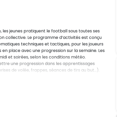
 les jeunes pratiquent le football sous toutes ses
tion collective. Le programme d’activités est conçu
matiques techniques et tactiques, pour les joueurs
 en place avec une progression sur la semaine. Les
di et soirées, selon les conditions météo.
ettre une progression dans les apprentissages
prises de volée, frappes, séances de tirs au but…).
technique et la tactique. L’arbitrage, l’alimentation
idi pour tous les stagiaires. Match de foot à 5
URBAN’ de France (Saint-Sébastien). Déplacement en