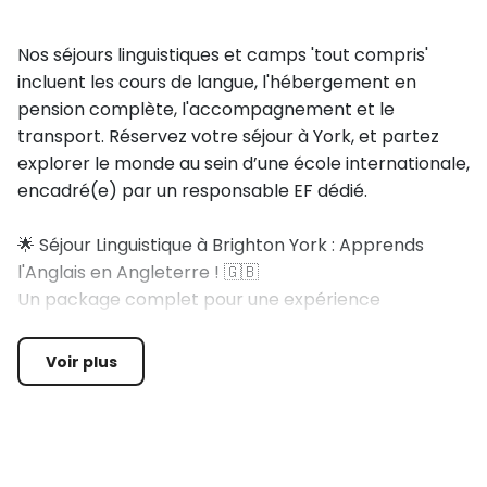
Nos séjours linguistiques et camps 'tout compris'
incluent les cours de langue, l'hébergement en
pension complète, l'accompagnement et le
transport. Réservez votre séjour à York, et partez
explorer le monde au sein d’une école internationale,
encadré(e) par un responsable EF dédié.
🌟 Séjour Linguistique à Brighton York : Apprends
l'Anglais en Angleterre ! 🇬🇧
Un package complet pour une expérience
linguistique enrichissante : vol aller-retour,
transferts, repas et hébergement en pension
Voir plus
complète. Tout est compris pour que tu te
concentres sur ton apprentissage et l'exploration de
cette ville vibrante !