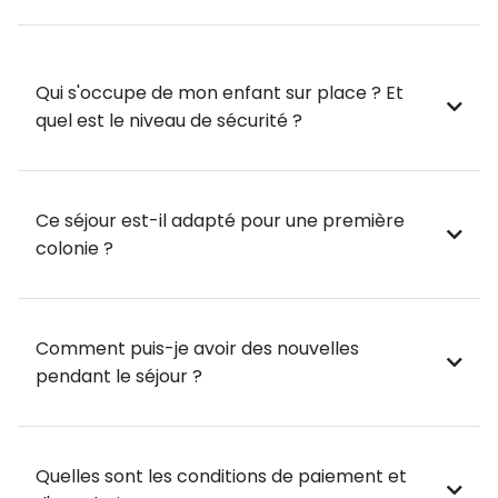
et chaussons.
Baignade : au lac bleu à 200 mètres du chalet ou à la
Qui s'occupe de mon enfant sur place ? Et
piscine de Samoëns.
quel est le niveau de sécurité ?
Laser Game : Un après-midi de détente entre ados,
avec jeux en équipes.
Ce séjour est-il adapté pour une première
Autres activités : Tennis, Balades à vélo, Jeux
colonie ?
collectifs, Tournois sportifs football, Volley-Ball.
Animations de soirées : Jeux, cinéma, soirées
Comment puis-je avoir des nouvelles
dansantes…
pendant le séjour ?
Quelles sont les conditions de paiement et