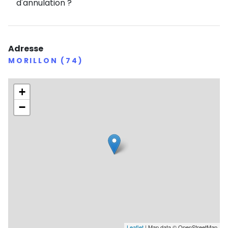
d'annulation ?
Adresse
MORILLON (74)
+
−
Leaflet
| Map data © OpenStreetMap