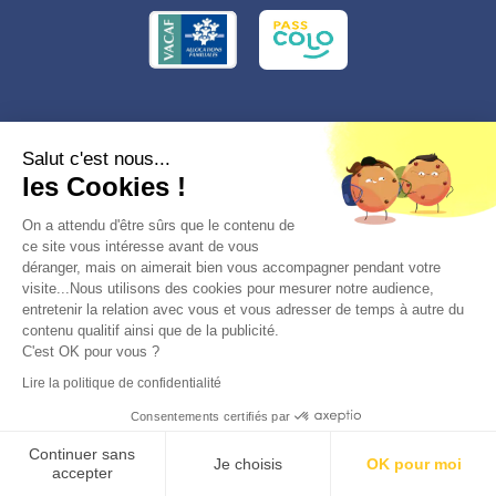
Conformément à la réglementation applicable en matière de données
Salut c'est nous...
personnelles, vous disposez d'un droit d'accès, de rectification et
les Cookies !
d'effacement, du droit à la limitation du traitement des données vous
concernant. Vous pouvez consulter
notre politique de confidentialité
Préférences des cookies >
On a attendu d'être sûrs que le contenu de
ce site vous intéresse avant de vous
déranger, mais on aimerait bien vous accompagner pendant votre
visite...Nous utilisons des cookies pour mesurer notre audience,
entretenir la relation avec vous et vous adresser de temps à autre du
contenu qualitif ainsi que de la publicité.
C'est OK pour vous ?
© 2026, Totemia
Lire la politique de confidentialité
Plan du site
CGV/CGU
Politique de
Consentements certifiés par
confidentialité
Réserver
Continuer sans
Je choisis
OK pour moi
accepter